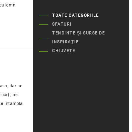
 cu lemn.
TOATE CATEGORIILE
SFATURI
TENDINȚE ȘI SURSE DE
INSPIRAŢIE
CHIUVETE
asa, dar ne
 cărți, ne
 se întâmplă