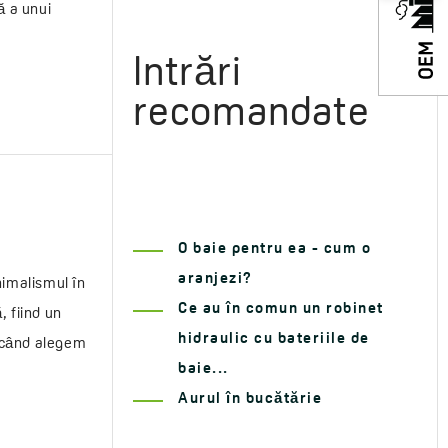
ă a unui
Intrări
recomandate
O baie pentru ea - cum o
aranjezi?
nimalismul în
Ce au în comun un robinet
, fiind un
hidraulic cu bateriile de
i când alegem
baie...
Aurul în bucătărie