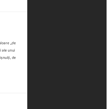
uloare „de
i ale unui
șnuiți, de