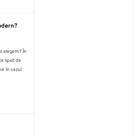
modern?
 o alegem? În
e lipsit de
are în cazul