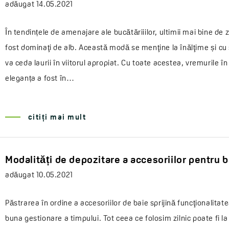
adăugat
14.05.2021
În tendințele de amenajare ale bucătăriiilor, ultimii mai bine de 
fost dominaţi de alb. Această modă se menţine la înălţime și cu
va ceda laurii în viitorul apropiat. Cu toate acestea, vremurile în
eleganța a fost în…
citiți mai mult
Modalități de depozitare a accesoriilor pentru b
adăugat
10.05.2021
Păstrarea în ordine a accesoriilor de baie sprijină funcţionalitat
buna gestionare a timpului. Tot ceea ce folosim zilnic poate fi 