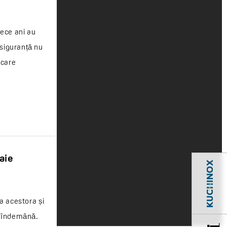
zece ani au
 siguranță nu
 care
aie
ea acestora și
la îndemână.