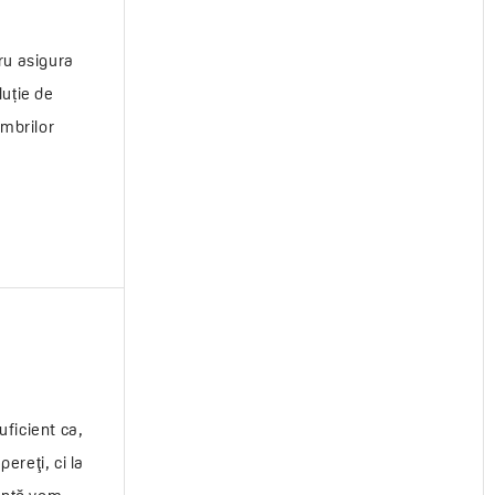
u asigura
luție de
embrilor
uficient ca,
ereţi, ci la