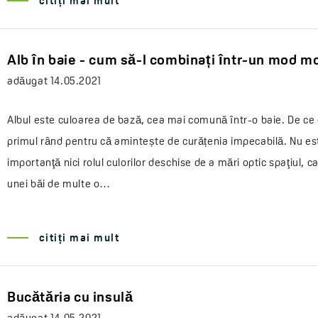
citiți mai mult
Alb în baie - cum să-l combinați într-un mod 
adăugat
14.05.2021
Albul este culoarea de bază, cea mai comună într-o baie. De ce
primul rând pentru că amintește de curățenia impecabilă. Nu est
importanţă nici rolul culorilor deschise de a mări optic spaţiul, c
unei băi de multe o…
citiți mai mult
Bucătăria cu insulă