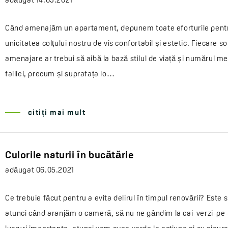
adăugat
14.05.2021
Când amenajăm un apartament, depunem toate eforturile pentr
unicitatea colțului nostru de vis confortabil și estetic. Fiecare so
amenajare ar trebui să aibă la bază stilul de viață și numărul m
failiei, precum și suprafața lo…
citiți mai mult
Culorile naturii în bucătărie
adăugat
06.05.2021
Ce trebuie făcut pentru a evita delirul în timpul renovării? Este s
atunci când aranjăm o cameră, să nu ne gândim la cai-verzi-pe-p