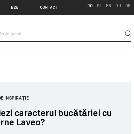
RO
PL
EN
RU
DE
B2B
CONTACT
DE INSPIRAŢIE
ezi caracterul bucătăriei cu
erne Laveo?