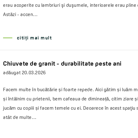
erau acoperite cu lambriuri şi duşumele, interioarele erau pline
Astăzi - accen…
citiți mai mult
Chiuvete de granit - durabilitate peste ani
adăugat
20.03.2026
Facem multe în bucătărie și foarte repede. Aici gătim și luăm m
și întâlnim cu prietenii, bem cafeaua de dimineață, citim ziare și
jucăm cu copiii și facem temele cu ei. Deoarece în acest spaţiu
atât de multe…