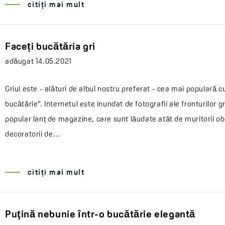
citiți mai mult
Faceți bucătăria gri
adăugat
14.05.2021
Griul este - alături de albul nostru preferat - cea mai populară c
bucătărie”. Internetul este inundat de fotografii ale fronturilor gr
popular lanț de magazine, care sunt lăudate atât de muritorii obi
decoratorii de…
citiți mai mult
Puţină nebunie într-o bucătărie elegantă