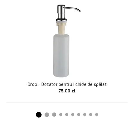
Detergent lic
Drop - Doza
ozator pentru lichide de spălat
75.00 zł