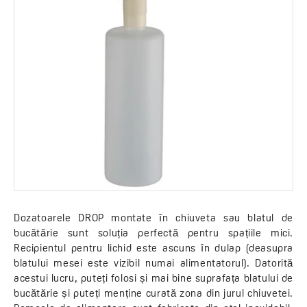
Dozatoarele DROP montate în chiuveta sau blatul de
bucătărie sunt soluția perfectă pentru spațiile mici.
Recipientul pentru lichid este ascuns în dulap (deasupra
blatului mesei este vizibil numai alimentatorul). Datorită
acestui lucru, puteți folosi și mai bine suprafața blatului de
bucătărie și puteți menține curată zona din jurul chiuvetei.