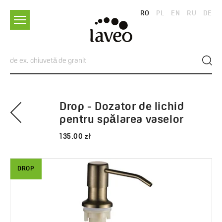
RO
PL
EN
RU
DE
Drop - Dozator de lichid
pentru spălarea vaselor
135.00 zł
DROP