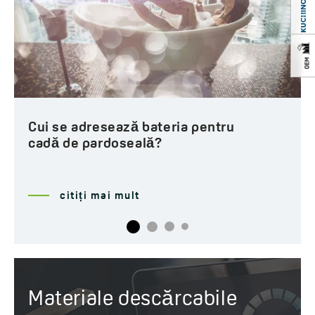
Ce au în comun un robinet
hidraulic cu bateriile de baie...
citiți mai mult
Materiale descărcabile