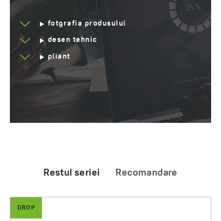
fotgrafia produsului
desen tehnic
pliant
Restul seriei
Recomandare
DROP