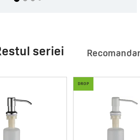
estul seriei
Recomanda
DROP