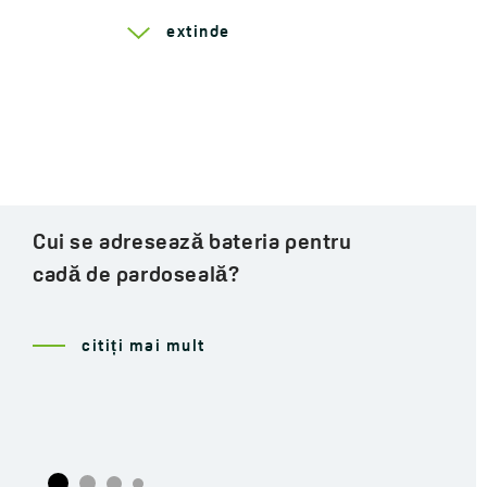
Serie Drop
extinde
Ce au în comun un robinet
hidraulic cu bateriile de baie...
citiți mai mult