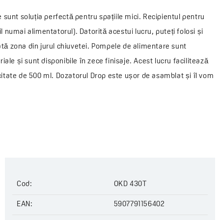
sunt soluția perfectă pentru spațiile mici. Recipientul pentru
l numai alimentatorul). Datorită acestui lucru, puteți folosi și
ată zona din jurul chiuvetei. Pompele de alimentare sunt
riale și sunt disponibile în zece finisaje. Acest lucru facilitează
acitate de 500 ml. Dozatorul Drop este ușor de asamblat și îl vom
Cod:
OKD 430T
EAN:
5907791156402