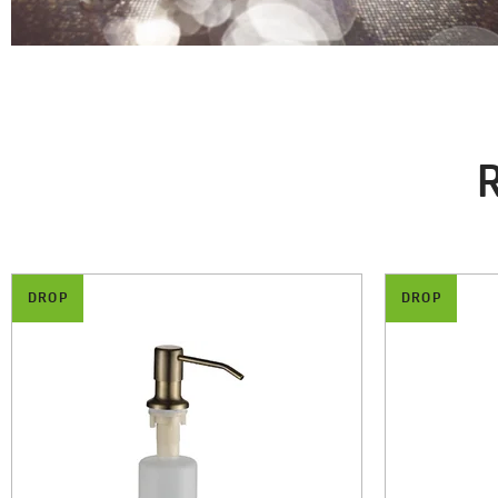
R
DROP
DROP