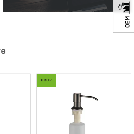
re
DROP