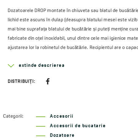
Dozatoarele DROP montate în chiuveta sau blatul de bucătărie 
lichid este ascuns în dulap (deasupra blatului mesei este vizibi
mai bine suprafața blatului de bucătărie și puteți menține cur
fabricate din oțel inoxidabil, unul dintre cele mai igienice mate
ajustarea lor la robinetul de bucătărie. Recipientul are o cap
instala fără ajutorul unui profesionist.
extinde descrierea
Mai multe despre serie
Drop
DISTRIBUIȚI:
Lăţime:
45 mm
Înalțime:
290 mm
Adâncime:
130 mm
Categorii:
Accesorii
Material:
oțel inoxidabil 304, plastic
Accesorii de bucatarie
Cod:
OKD 430T
Dozatoare
EAN:
5907791156402