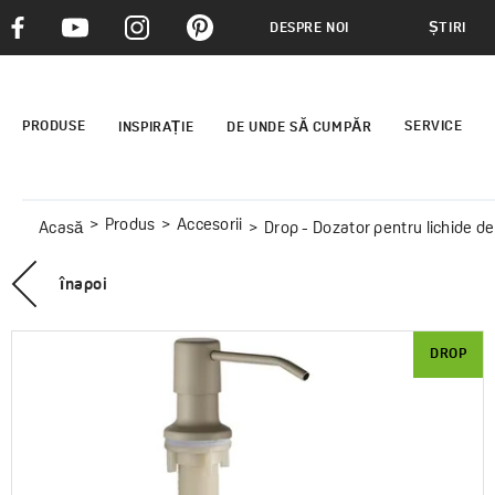
DESPRE NOI
ȘTIRI
PRODUSE
SERVICE
INSPIRAȚIE
DE UNDE SĂ CUMPĂR
Produs
Accesorii
Acasă
Drop - Dozator pentru lichide de
înapoi
DROP