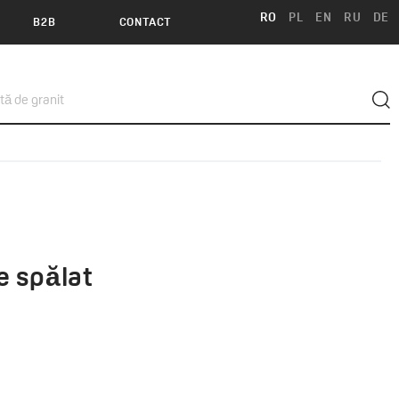
RO
PL
EN
RU
DE
B2B
CONTACT
e spălat