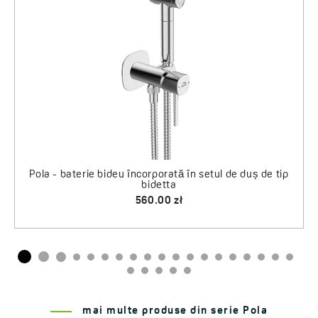
Pola - baterie bideu încorporată în setul de duș de tip
Agent pentru curățarea cabinelor de duș, a cădițelor
bidetta
de duș și a căzilor de baie
675.00 zł
20.00 zł
mai multe produse din serie Pola