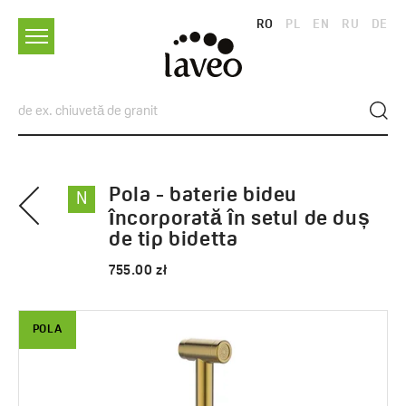
RO
PL
EN
RU
DE
Pola - baterie bideu
N
încorporată în setul de duș
de tip bidetta
755.00 zł
POLA