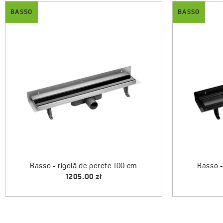
BASSO
asso - rigolă de perete 100 cm
Basso - rigolă de
1648.00 zł
1040.0