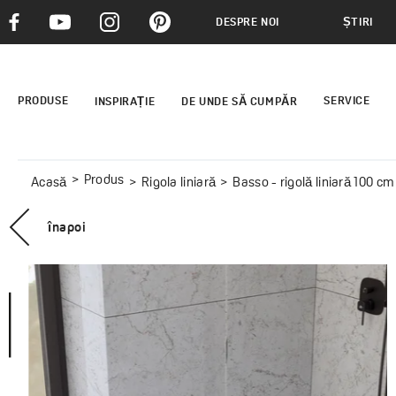
DESPRE NOI
ȘTIRI
PRODUSE
SERVICE
INSPIRAȚIE
DE UNDE SĂ CUMPĂR
Produs
Acasă
Rigola liniară
Basso - rigolă liniară 100 cm
înapoi