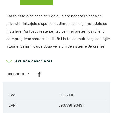
Basso este o colecție de rigole liniare bogată în ceea ce
privește finisajele disponibile, dimensiunile și metodele de
instalare. Au fost create pentru cei mai pretențioși clienți
care prețuiesc confortul utilizării la fel de mult ca și calitățile
vizuale. Seria include două versiuni de sisteme de drenaj
care permit instalarea într-un aranjament tradițional și
extinde descrierea
instalarea direct pe perete. O trăsătură caracteristică care
distinge cu siguranță Basso de alte rigole liniare este un
DISTRIBUIȚI:
grătar care se scoate special conceput, datorită căruia, prin
achiziționarea unui singur produs, puteți schimba interiorul
băii tale. Fiecare model din serie are opțiunea de lipire
Cod:
COB 710D
a unei bucăți de faianță, datorită căreia putem obține
EAN:
5907791190437
o suprafață de pardoseală aproape uniformă în toată baia.