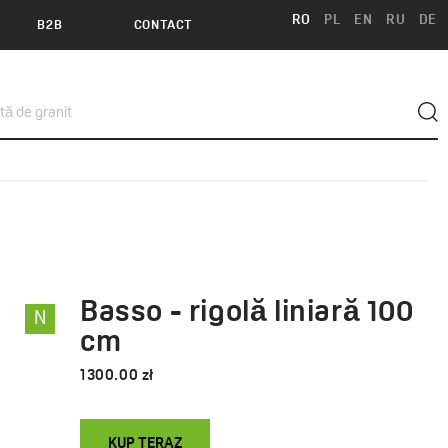
RO
PL
EN
RU
DE
B2B
CONTACT
Basso - rigolă liniară 100
N
cm
1300.00 zł
KUP TERAZ