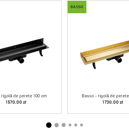
BASSO
Basso - rigolă de perete 50 cm
948.00 zł
 perete 100 cm
0 zł