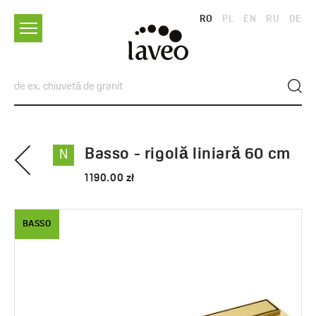
RO
PL
EN
RU
DE
Basso - rigolă liniară 60 cm
N
1190.00 zł
BASSO