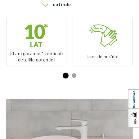
Serie Desna
extinde
Usor de curăţat
Produs certificat