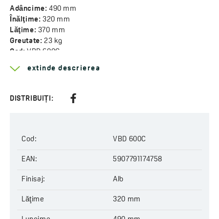
Adâncime:
490 mm
Înălţime:
320 mm
Lăţime:
370 mm
Greutate:
23 kg
Cod:
VBD 600C
EAN:
5907791174758
extinde descrierea
DISTRIBUIȚI:
Cod:
VBD 600C
EAN:
5907791174758
Finisaj:
Alb
Lăţime
320 mm