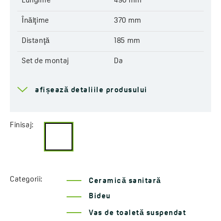
Lungime
490 mm
Înălţime
370 mm
Distanţă
185 mm
Set de montaj
Da
Ani de garanție
10 *Verifică detaliile
afișează detaliile produsului
garanției
Finisaj:
Categorii:
Ceramică sanitară
Bideu
Vas de toaletă suspendat