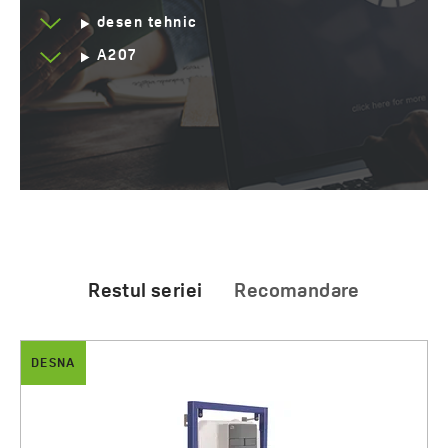
desen tehnic
A207
Restul seriei
Recomandare
DESNA
Akan și Desna - set înc
AAgent pentru curăț