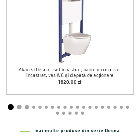
încastrat, vas WC ș
a cădițelor de duș
1810
30.
încastrat, cadru cu rezervor
 și clapetă de acționare
820.00 zł
mai multe produse din serie Desna