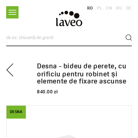
RO
PL
EN
RU
DE
Desna - bideu de perete, cu
orificiu pentru robinet și
elemente de fixare ascunse
840.00 zł
DESNA