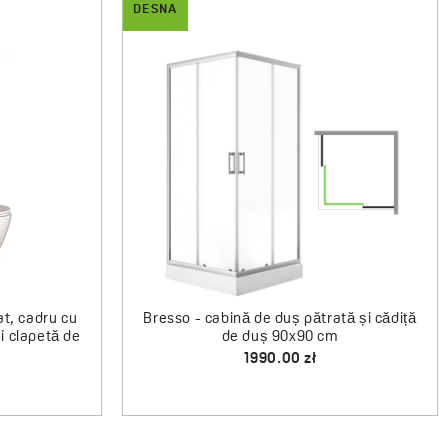
DESNA
u orificiu
Desna - cabină de duș pătrată 80x80
 de fixare
cm
1400.00 zł