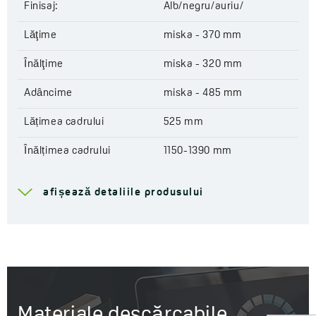
Finisaj:
Alb/negru/auriu/
Desna.
Lăţime
miska - 370 mm
Mai multe despre serie
Akan
și
Desna
Înălţime
miska - 320 mm
Tipul cadrului:
pentru WC
Adâncime
miska - 485 mm
Tipul margini:
fară margine
Lățimea cadrului
525 mm
Sistem de spălare:
3/6 l
Clapeta inclusa:
dublă
Înălțimea cadrului
1150-1390 mm
Capac încus:
da
Adâncimea cadrului
100-175 mm
Cod:
VMDB600S
afișează detaliile produsului
Tip de montaj
Ușoară
EAN:
5905358204832
Tip de structură
pentru toaletă
Tipul gulerului
Fără ramă
Tip de scurgere
Poziomy
Materiale descărcabile