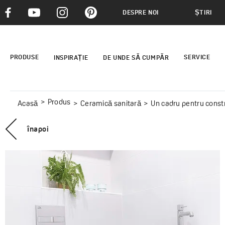
DESPRE NOI
ȘTIRI
PRODUSE
SERVICE
INSPIRAȚIE
DE UNDE SĂ CUMPĂR
Produs
Acasă
Ceramică sanitară
Un cadru pentru const
înapoi
DESNA