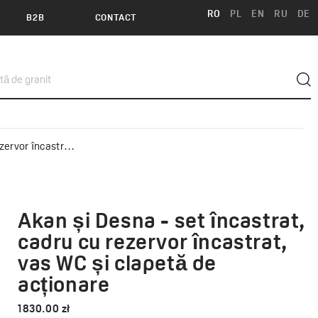
RO
PL
EN
RU
DE
B2B
CONTACT
și clapetă de acționare
Akan și Desna - set încastrat,
DESNA
cadru cu rezervor încastrat,
vas WC și clapetă de
acționare
1830.00 zł