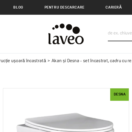
BLOG
PENTRU DESCARCARE
CARIERĂ
rucție ușoară încastrată
Akan și Desna - set încastrat, cadru cu rezervor încastrat, vas WC 
DESNA