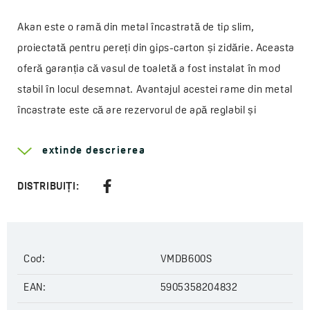
Akan este o ramă din metal încastrată de tip slim,
proiectată pentru pereți din gips-carton și zidărie. Aceasta
oferă garanția că vasul de toaletă a fost instalat în mod
stabil în locul desemnat. Avantajul acestei rame din metal
încastrate este că are rezervorul de apă reglabil și
o funcționare silențioasă. Akan este echipat cu un rezervor
extinde descrierea
de apă format din două compartimente de 10 litri, realizat
din copolimer PP rezistent la impact, care garantează
DISTRIBUIȚI:
rezistența la impact și la șocuri termice. Acesta este
prevăzut cu un buton cromat bipartit și cu toate conexiunile
necesare. Rama din metal este potrivită pentru instalarea
vaselor de toaletă suspendate pe perete cu axa de 180 sau
Cod:
VMDB600S
230 mm.
EAN:
5905358204832
Akan este, de asemenea, disponibil ca set cu vasul de WC