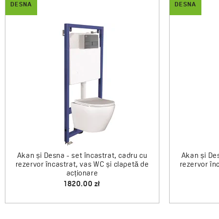
DESNA
DESNA
Desna - 
Bresso - cabină de duș semirotundă cu
cădiță de duș 80x80 cm
1990.00 zł