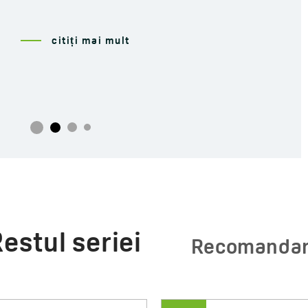
citiți mai mult
estul seriei
Recomanda