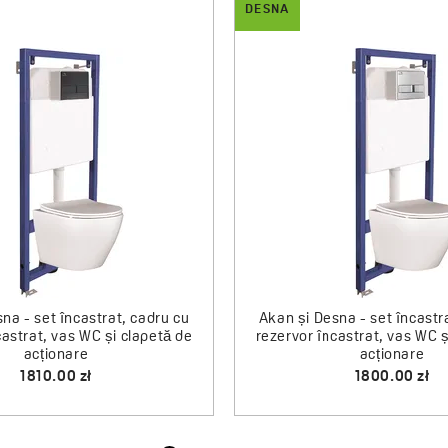
DESNA
Desna - bideu de perete, c
cabină de duș semirotundă
80x80 cm
pentru robinet și elemente
ascunse
1400.00 zł
840.00 zł