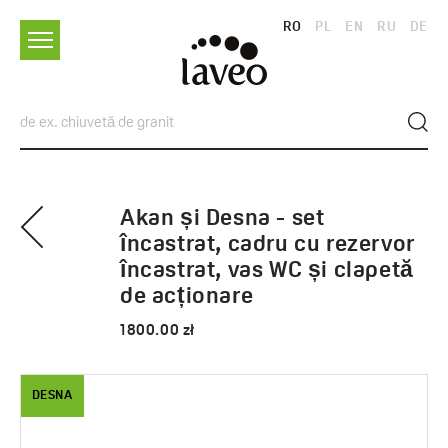
RO
PL
EN
RU
DE
Akan și Desna - set
încastrat, cadru cu rezervor
încastrat, vas WC și clapetă
de acționare
1800.00 zł
DESNA