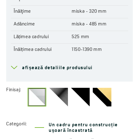
Capac încus:
da
Cod:
VMDA600S
Înălţime
miska - 320 mm
EAN:
5907791147639
Adâncime
miska - 485 mm
Lățimea cadrului
525 mm
Înălțimea cadrului
1150-1390 mm
Adâncimea cadrului
100-175 mm
afișează detaliile produsului
Tip de montaj
Ușoară
Tip de structură
pentru toaletă
Finisaj:
Tipul gulerului
Fără ramă
Tip de scurgere
Poziomy
Categorii:
Un cadru pentru construcție
Tip de comandă
Mecanic
ușoară încastrată
Tipul vasului
Agățat, montat pe un