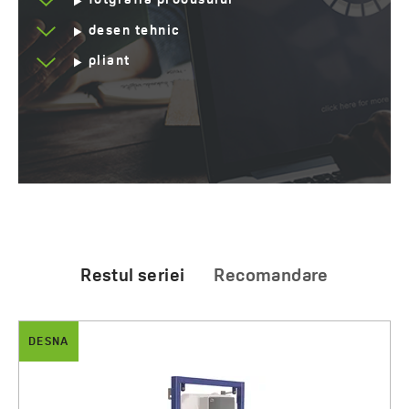
fotgrafia produsului
desen tehnic
pliant
Restul seriei
Recomandare
DESNA
Akan și Desna - set încastrat, cadru cu rezervor
AAgent pentru curățarea cabinelor de duș,