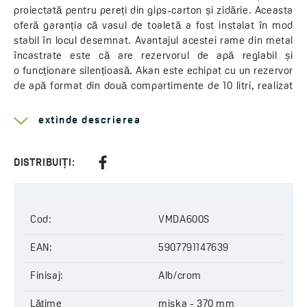
proiectată pentru pereți din gips-carton și zidărie. Aceasta
oferă garanția că vasul de toaletă a fost instalat în mod
stabil în locul desemnat. Avantajul acestei rame din metal
încastrate este că are rezervorul de apă reglabil și
o funcționare silențioasă. Akan este echipat cu un rezervor
de apă format din două compartimente de 10 litri, realizat
din copolimer PP rezistent la impact, care garantează
rezistența la impact și la șocuri termice. Acesta este
extinde descrierea
prevăzut cu un buton cromat bipartit și cu toate
conexiunile necesare. Rama din metal este potrivită pentru
instalarea vaselor de toaletă suspendate pe perete cu axa
DISTRIBUIȚI:
de 180 sau 230 mm. Akan este, de asemenea, disponibil ca
set cu vasul de WC Desna.
Cod:
VMDA600S
Mai multe despre serie
Akan
și
Desna
Tipul cadrului:
EAN:
pentru WC
5907791147639
Tipul margini:
fară margine
Finisaj:
Alb/crom
Sistem de spălare:
3/6 l
Clapeta inclusa:
dublă
Lăţime
miska - 370 mm