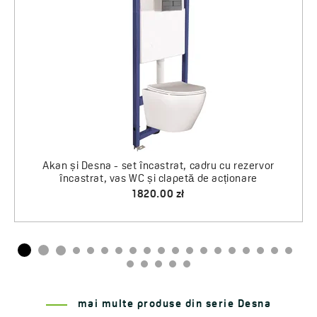
încastrat, vas WC și clapetă de acționare
a cădițelor de duș și a căzilor de baie
1810.00 zł
30.00 zł
mai multe produse din serie Desna