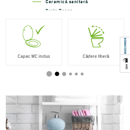
Ceramică sanitară
rack încastrat
Serie Desna
Distanţă
180 mm
Volum de spălare
3/6 L
Reglarea volumului de
min. 2 l/6,25 l; max. 3,25
spălare
l/7,5 l
Capac WC inclus
Cădere liberă
Capac inclus
Da
Set de montaj
Da
Ambalare
Pakowany w 2 osobnych
kartonach
Ani de garanție
10 *Verifică detaliile
garanției