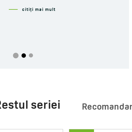
citiți mai mult
estul seriei
Recomanda