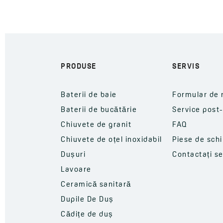
PRODUSE
SERVIS
Baterii de baie
Formular de 
Baterii de bucătărie
Service post
Chiuvete de granit
FAQ
Chiuvete de oțel inoxidabil
Piese de sch
Dușuri
Contactați se
Lavoare
Ceramică sanitară
Dupile De Duș
Cădițe de duș