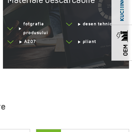
Materiale descărcabile
Închiderea automată a
Da
scurgerii
fotgrafia
desen tehnic
Rezistent la șocuri
Da
produsului
termice
A207
pliant
Rezistent la zgarieturi
Da
Rezistent la impact
Da
Rezistent la decolorare
Da
Rezistent la temperatură
250°C
Sifon inclus
Da
Economisirea spațiului
re
Uscător
Fără uscător
Metoda de montare
Montat deasupra