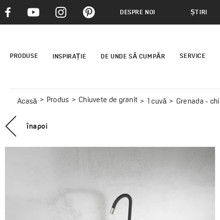
DESPRE NOI
ȘTIRI
PRODUSE
SERVICE
INSPIRAȚIE
DE UNDE SĂ CUMPĂR
Produs
Chiuvete de granit
Acasă
1 cuvă
Grenada - chi
înapoi