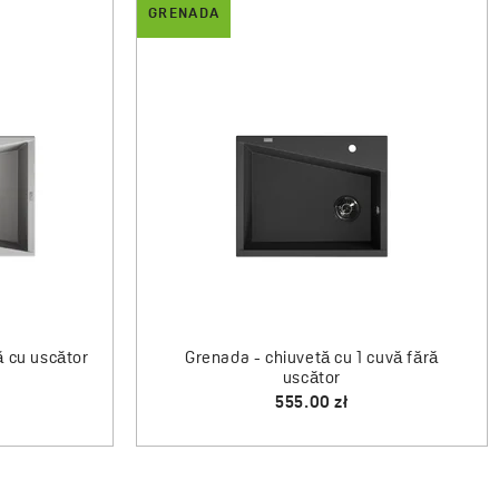
GRENADA
Tip de ventil
Cu buton
Service la domiciliu
Da
Ani de garanție
10 *Verifică detaliile
garanției
ă cu uscător
Grenada - chiuvetă cu 1 cuvă fără
uscător
555.00 zł