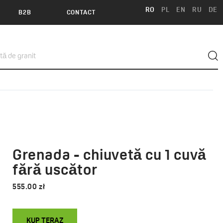
RO
PL
EN
RU
DE
B2B
CONTACT
Grenada - chiuvetă cu 1 cuvă
fără uscător
555.00 zł
KUP TERAZ