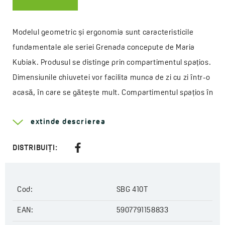
Modelul geometric și ergonomia sunt caracteristicile
fundamentale ale seriei Grenada concepute de Maria
Kubiak. Produsul se distinge prin compartimentul spațios.
Dimensiunile chiuvetei vor facilita munca de zi cu zi într-o
acasă, în care se gătește mult. Compartimentul spațios în
modelul cu 1 compartiment și scurgătorul perfect neted,
extinde descrierea
care asigură un drenaj excelent al apei, vor permite, uneori
deloc ușoare, experimente culinare. Întregul este
DISTRIBUIȚI:
completat de
sifonul Space Saving
inclus în set, care
economisește spațiu în dulapul de sub chiuvetă, și de
eleganța dopului. Controlat de un buton, montat pe
Cod:
SBG 410T
marginea chiuvetei, vă permite să închideți și să deschideți
EAN:
5907791158833
scurgerea apei acumulate în interiorul compartimentului.