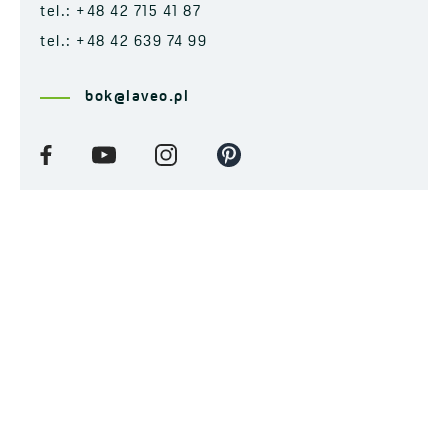
tel.: +48 42 715 41 87
tel.: +48 42 639 74 99
bok@laveo.pl
© COPYRIGHT 2025. LAVEO
Polityka prywatności
Polityka plików Cookies
Procedura Zgłoszeń Wewnętrznych
Klauzula informacyjna
ZAPISZ SIĘ DO NEWSLETTERA