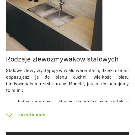
Rodzaje zlewozmywaków stalowych
Stalowe zlewy występują w wielu wariantach, dzięki czemu
dopasujesz je do planu kuchni, wielkości blatu
i indywidualnego stylu pracy. Modele, jakimi dysponujemy
to m.in.:
jednokomorowy - idealny do mniejszych szafek o
szerokości 50 cm lub 60 cm, zapewniających
rozwiń opis
ergonomiczne użytkowanie nawet w kompaktowych
przestrzeniach,
dwukomorowy - dla osób potrzebujących większej