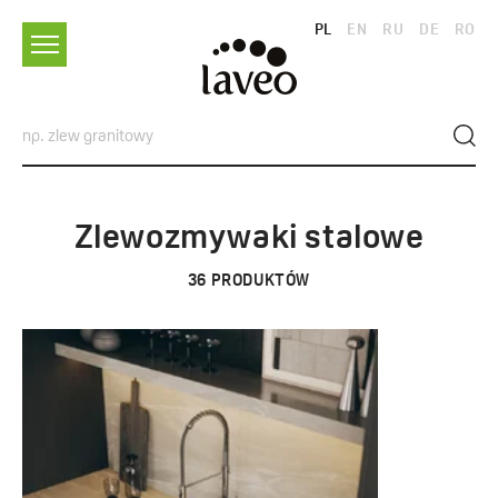
PL
EN
RU
DE
RO
Zlewozmywaki stalowe
36
PRODUKTÓW