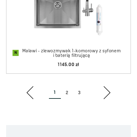
Malawi - zlewozmywak 1-komorowy z syfonem
N
i baterią filtrującą
1145.00 zł
1
2
3