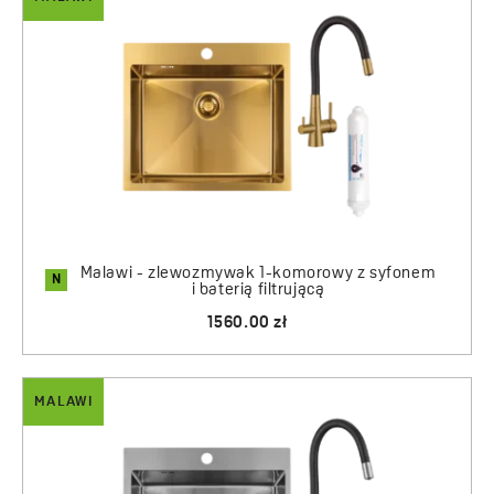
Malawi - zlewozmywak 1-komorowy z syfonem
N
i baterią filtrującą
1560.00 zł
MALAWI