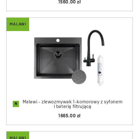
1560.00 zł
MALAWI
Malawi - zlewozmywak 1-komorowy z syfonem
N
i baterią filtrującą
1665.00 zł
MALAWI