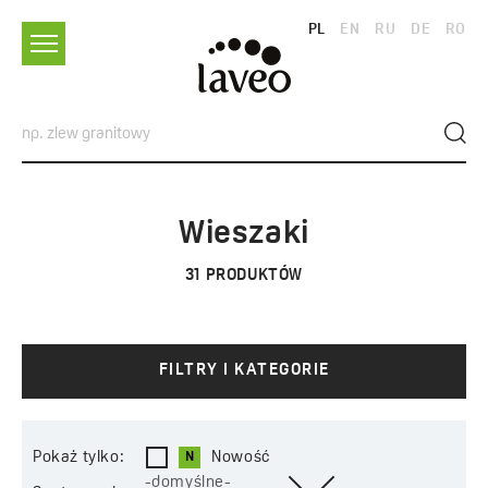
PL
EN
RU
DE
RO
Wieszaki
31
PRODUKTÓW
FILTRY I KATEGORIE
Pokaż tylko:
Nowość
-domyślne-