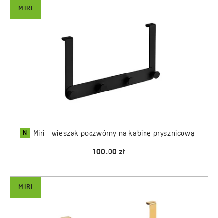
MIRI
N
Miri - wieszak poczwórny na kabinę prysznicową
100.00 zł
MIRI