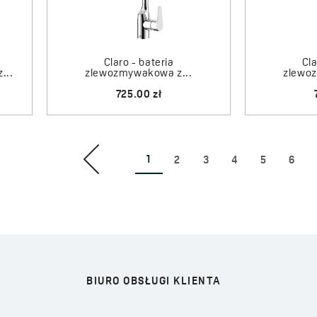
kompozytowe pasujące do
podkreślają nowoczesny desi
Najczęściej zadawane p
Claro - bateria
Cla
...
zlewozmywakowa z...
zlewo
1. Jak dobrać baterię kuc
725.00 zł
Baterię kuchenną należy d
i preferowanego sposobu mo
1
2
3
4
5
6
bateria z wysoką wylewką, 
ograniczy chlapanie.
2. Na jakie cechy zwrócić u
Dobra bateria kuchenna pow
oraz aerator, który zmniej
BIURO OBSŁUGI KLIENTA
i zasięg wylewki oraz dopas