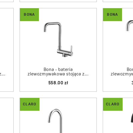
renowacji starszych instala
BONA
BONA
z filtrem
, które zapewniają
kuchennego.
Trwałość stali i m
Wysoka jakość armatury La
jak mosiądz MO59 oraz odp
Standardem są wytrzymałe 
Bona - bateria
Bon
...
zlewozmywakowa stojąca z...
zlewozmyw
gwarantują precyzyjny uchw
558.00 zł
marki Neoperl napowietrzają
zachowaniu pełnego komfor
CLARO
CLARO
Laveo stawia na różnorodno
w procesie galwanizacji ora
wyjątkowo odporne na ściera