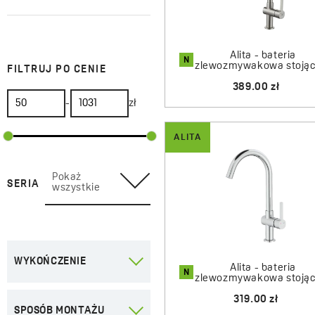
Stojące
Na sprężynie
Alita - bateria
N
zlewozmywakowa stojąca
FILTRUJ PO CENIE
Elastyczne
389.00 zł
Baterie podokienne
-
zł
Oszczędne
ALITA
Białe
Grafitowe
Pokaż
SERIA
wszystkie
Chromowane
Miedziane
Beżowe
WYKOŃCZENIE
Alita - bateria
Czarne
N
zlewozmywakowa stojąca
Stalowe
Stal
319.00 zł
SPOSÓB MONTAŻU