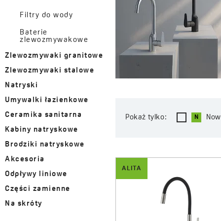
Filtry do wody
Baterie
zlewozmywakowe
Zlewozmywaki granitowe
Zlewozmywaki stalowe
Natryski
Umywalki łazienkowe
Ceramika sanitarna
Pokaż tylko:
Now
Kabiny natryskowe
Brodziki natryskowe
Akcesoria
ALITA
Odpływy liniowe
Części zamienne
Na skróty
Ścienne