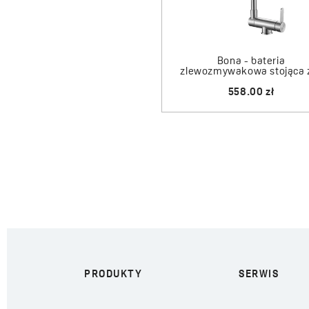
Czarny granit
Beżowy granit
Bona - bateria
zlewozmywakowa stojąca z
Chrom
558.00 zł
Chrom/białe
Chrom/czarne
Chrom/beż
Chrom/szare
Białe
Biały granit
Grafit
PRODUKTY
SERWIS
Czarne