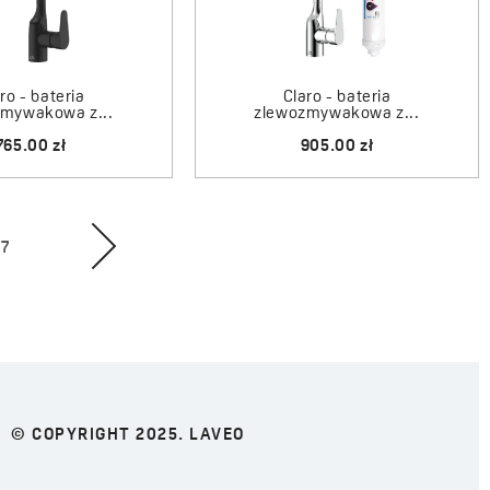
zlewów granitowych
oraz matowe wykończenia, które
gn i są łatwe w codziennej pielęgnacji.
ytania
ro - bateria
Claro - bateria
zmywakowa z...
zlewozmywakowa z...
henną do zlewozmywaka?
765.00 zł
905.00 zł
opasować do wielkości, głębokości zlewozmywaka
ntażu. Do dużych i głębokich komór najlepiej sprawdzi się
7
a do mniejszych zlewów model o niższym korpusie, który
wagę przy wyborze baterii kuchennej?
inna mieć solidny korpus z mosiądzu, głowicę ceramiczną
sza zużycie wody. Warto też zwrócić uwagę na wysokość
© COPYRIGHT 2025. LAVEO
ować wykończenie baterii do stylu kuchni i rodzaju zlewu.