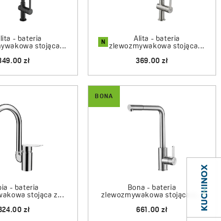
 długi okres gwarancji na korpus oraz głowicę, który
lita - bateria
Alita - bateria
N
 nie tylko o jakości armatury, ale też o długiej żywotności
ywakowa stojąca...
zlewozmywakowa stojąca...
duktu.
349.00 zł
369.00 zł
ia i warianty montażu baterii w kuchni
BONA
l, warto kierować się ergonomią strefy zmywania.
 bateria kuchenna z wyciąganą wylewką, która ułatwia
rytach oraz precyzyjne płukanie komór zlewu. Laveo oferuje
d modeli z elastycznymi wylewkami po warianty
tóre zwiększają zasięg strumienia wody poza obrys
ia - bateria
Bona - bateria
akowa stojąca z...
zlewozmywakowa stojąca z...
est niemal każdy wariant montażu. Obok najpopularniejszych
324.00 zł
661.00 zł
nt obejmuje także baterie kuchenne ścienne, idealne do