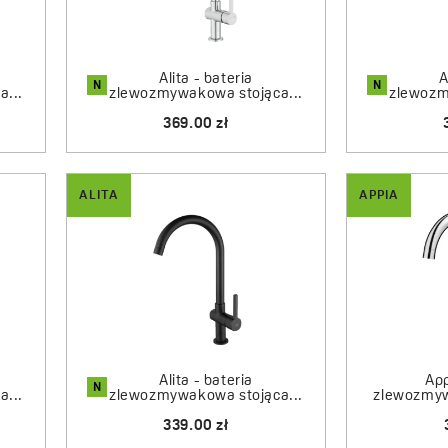
grze barw.
Baterie kuchenne Laveo mają
Alita - bateria
A
N
N
wynosi aż 8 lat. Świadczy to
...
zlewozmywakowa stojąca...
zlewozm
komponentów każdego pro
369.00 zł
Komfort użytkowan
ALITA
APPIA
Wybierając odpowiedni mode
Wyjątkową wygodę zapewnia
mycie naczyń o dużych gaba
różnorodne konstrukcje – o
z wyciąganym natryskiem, k
urządzenia.
Alita - bateria
App
N
...
zlewozmywakowa stojąca...
zlewozmyw
W ofercie marki dostępny j
339.00 zł
modeli stojących, asortyme