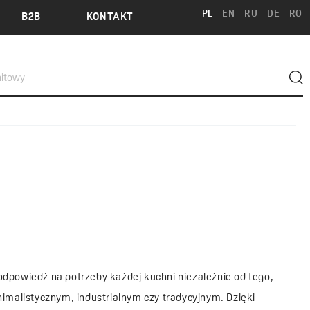
PL
EN
RU
DE
RO
B2B
KONTAKT
odpowiedź na potrzeby każdej kuchni niezależnie od tego,
nimalistycznym, industrialnym czy tradycyjnym. Dzięki