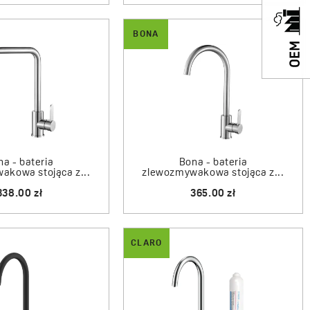
cji. Dla osób dbających o ekologię przygotowano
baterie
BONA
 smaczną i zdrową wodę pitną bezpośrednio z kranu
osiądzu, design i innowacyjne technologie
veo to wynik zastosowania sprawdzonych surowców, takich
orna na uszkodzenia mechaniczne stal nierdzewna 304.
głowice ceramiczne o zróżnicowanych średnicach, które
a - bateria
Bona - bateria
akowa stojąca z...
zlewozmywakowa stojąca z...
yt i płynną regulację temperatury. Nowoczesne aeratory
338.00 zł
365.00 zł
 strumień, co realnie ogranicza zużycie wody przy
tu użytkowania.
CLARO
ść wykończeń, oferując tradycyjny chrom uzyskiwany
z trwałe powłoki PVD w odcieniach złota czy miedzi, które są
nie. Wybór baterii do Twojej kuchni ułatwiają modele