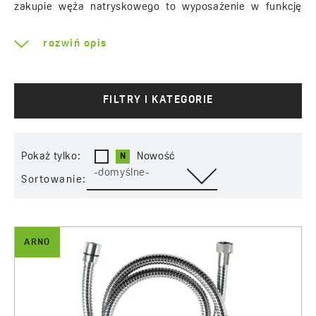
zakupie węża natryskowego to wyposażenie w funkcję
antyskręt, która sprawi, że dzięki specjalnym
zakończeniom węża nie będzie się on zwijał. Węże
rozwiń opis
prysznicowe wykonane z PVC to gwarancja łatwości
utrzymania w czystości. Ze względu na swoją gładką
powierzchnię nie będą on również rysowały delikatnych
powierzchni np. akrylowych wanien.
FILTRY I KATEGORIE
Pokaż tylko:
Nowość
-domyślne-
Sortowanie:
ARNO