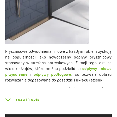
Prysznicowe odwodnienia liniowe z każdym rokiem zyskują
na popularności jako nowoczesny odpływ prysznicowy
stosowany w strefach natryskowych. Z racji tego jest ich
wiele rodzajów, które można podzielić na
odpływy liniowe
przyścienne
i
odpływy podłogowe
, co pozwala dobrać
rozwiązanie dopasowane do posadzki i układu łazienki.
Nowoczesny odpływ liniowy zamiast
brodzika
rozwiń opis
Odpływy liniowe wypierają standardowe brodziki ze
względu na swoje niezliczone zalety, wśród których warto