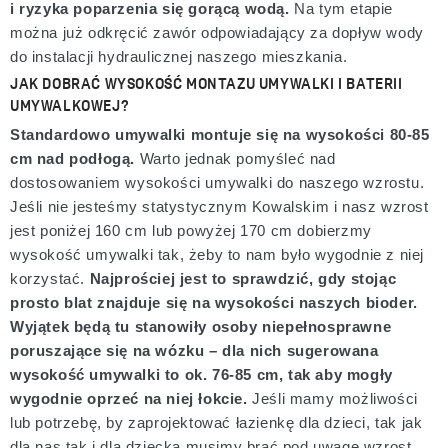
i ryzyka poparzenia się gorącą wodą.
Na tym etapie
można już odkręcić zawór odpowiadający za dopływ wody
do instalacji hydraulicznej naszego mieszkania.
JAK DOBRAĆ WYSOKOŚĆ MONTAZU UMYWALKI I BATERII
UMYWALKOWEJ?
Standardowo umywalki montuje się na wysokości 80-85
cm nad podłogą.
Warto jednak pomyśleć nad
dostosowaniem wysokości umywalki do naszego wzrostu.
Jeśli nie jesteśmy statystycznym Kowalskim i nasz wzrost
jest poniżej 160 cm lub powyżej 170 cm dobierzmy
wysokość umywalki tak, żeby to nam było wygodnie z niej
korzystać.
Najprościej jest to sprawdzić, gdy stojąc
prosto blat znajduje się na wysokości naszych bioder.
Wyjątek będą tu stanowiły osoby niepełnosprawne
poruszające się na wózku – dla nich sugerowana
wysokość umywalki to ok. 76-85 cm, tak aby mogły
wygodnie oprzeć na niej łokcie.
Jeśli mamy możliwości
lub potrzebę, by zaprojektować łazienkę dla dzieci, tak jak
dla nas tak i dla dziecka musimy brać pod uwagę wzrost.