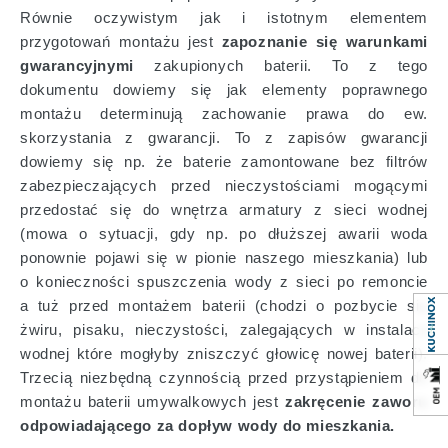
Równie oczywistym jak i istotnym elementem
przygotowań montażu jest
zapoznanie się warunkami
gwarancyjnymi
zakupionych baterii. To z tego
dokumentu dowiemy się jak elementy poprawnego
montażu determinują zachowanie prawa do ew.
skorzystania z gwarancji. To z zapisów gwarancji
dowiemy się np. że baterie zamontowane bez filtrów
zabezpieczających przed nieczystościami mogącymi
przedostać się do wnętrza armatury z sieci wodnej
(mowa o sytuacji, gdy np. po dłuższej awarii woda
ponownie pojawi się w pionie naszego mieszkania) lub
o konieczności spuszczenia wody z sieci po remoncie
a tuż przed montażem baterii (chodzi o pozbycie się
żwiru, pisaku, nieczystości, zalegających w instalacji
wodnej które mogłyby zniszczyć głowicę nowej baterii).
Trzecią niezbędną czynnością przed przystąpieniem do
montażu baterii umywalkowych jest
zakręcenie zaworu
odpowiadającego za dopływ wody do mieszkania.