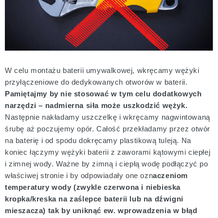
W celu montażu baterii umywalkowej, wkręcamy wężyki
przyłączeniowe do dedykowanych otworów w baterii.
Pamiętajmy by nie stosować w tym celu dodatkowych
narzędzi – nadmierna siła może uszkodzić wężyk.
Następnie nakładamy uszczelkę i wkręcamy nagwintowaną
śrubę aż poczujemy opór. Całość przekładamy przez otwór
na baterię i od spodu dokręcamy plastikową tuleją. Na
koniec łączymy wężyki baterii z zaworami kątowymi ciepłej
i zimnej wody. Ważne by zimną i ciepłą wodę podłączyć po
właściwej stronie i by odpowiadały one ozn
aczeniom
temperatury wody (zwykle czerwona i niebieska
kropka/kreska na zaślepce baterii lub na dźwigni
mieszacza) tak by uniknąć ew. wprowadzenia w błąd