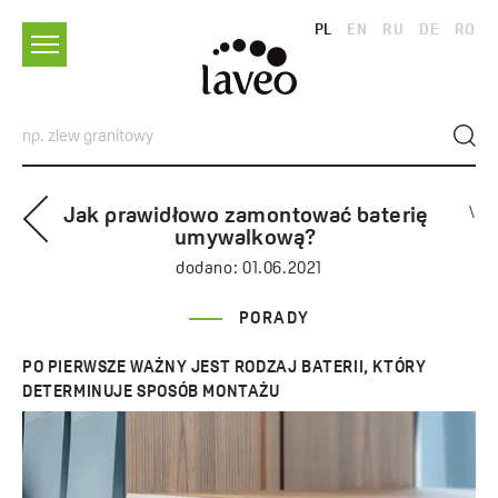
PL
EN
RU
DE
RO
Jak prawidłowo zamontować baterię
\
umywalkową?
dodano:
01.06.2021
PORADY
PO PIERWSZE WAŻNY JEST RODZAJ BATERII, KTÓRY
DETERMINUJE SPOSÓB MONTAŻU