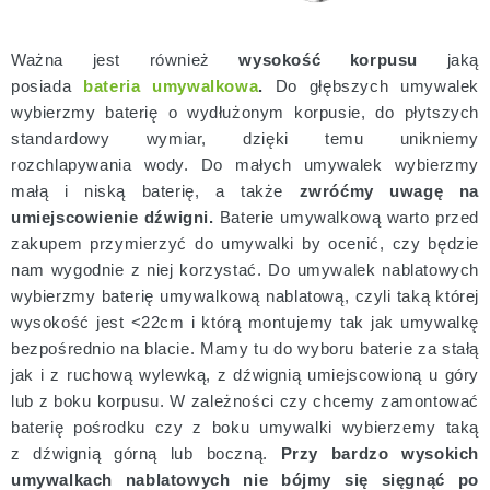
Ważna jest również
wysokość korpusu
jaką
posiada
bateria umywalkowa
.
Do głębszych umywalek
wybierzmy baterię o wydłużonym korpusie, do płytszych
standardowy wymiar, dzięki temu unikniemy
rozchlapywania wody. Do małych umywalek wybierzmy
małą i niską baterię, a także
zwróćmy uwagę na
umiejscowienie dźwigni.
Baterie umywalkową warto przed
zakupem przymierzyć do umywalki by ocenić, czy będzie
nam wygodnie z niej korzystać. Do umywalek nablatowych
wybierzmy baterię umywalkową nablatową, czyli taką której
wysokość jest <22cm i którą montujemy tak jak umywalkę
bezpośrednio na blacie. Mamy tu do wyboru baterie za stałą
jak i z ruchową wylewką, z dźwignią umiejscowioną u góry
lub z boku korpusu. W zależności czy chcemy zamontować
baterię pośrodku czy z boku umywalki wybierzemy taką
z dźwignią górną lub boczną.
Przy bardzo wysokich
umywalkach nablatowych nie bójmy się sięgnąć po