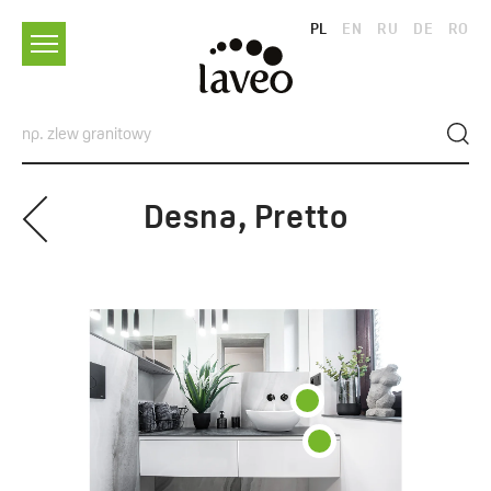
PL
EN
RU
DE
RO
Desna, Pretto