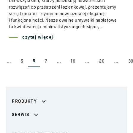
Dla wszystkich, którzy poszukują nowatorskich
rozwiązań do przestrzeni łazienkowej, prezentujemy
serię Lomami – synonim nowoczesnej elegancji
i funkcjonalności. Nasze owalne umywalki nablatowe
to kwintesencja minimalistycznego designu,…
czytaj więcej
6
…
5
7
…
10
…
20
…
3
PRODUKTY
SERWIS