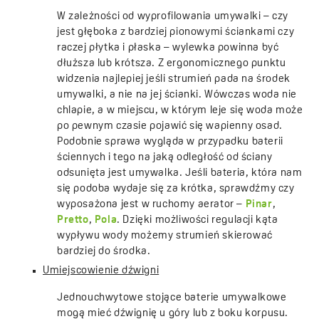
W zależności od wyprofilowania umywalki – czy
jest głęboka z bardziej pionowymi ściankami czy
raczej płytka i płaska – wylewka powinna być
dłuższa lub krótsza. Z ergonomicznego punktu
widzenia najlepiej jeśli strumień pada na środek
umywalki, a nie na jej ścianki. Wówczas woda nie
chlapie, a w miejscu, w którym leje się woda może
po pewnym czasie pojawić się wapienny osad.
Podobnie sprawa wygląda w przypadku baterii
ściennych i tego na jaką odległość od ściany
odsunięta jest umywalka. Jeśli bateria, która nam
się podoba wydaje się za krótka, sprawdźmy czy
wyposażona jest w ruchomy aerator –
Pinar
,
Pretto
,
Pola
. Dzięki możliwości regulacji kąta
wypływu wody możemy strumień skierować
bardziej do środka.
Umiejscowienie dźwigni
Jednouchwytowe stojące baterie umywalkowe
mogą mieć dźwignię u góry lub z boku korpusu.