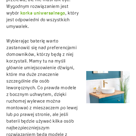
przelewu, ale nie musi tak być.
Wygodnym rozwiązaniem jest
wybór
korka uniwersalnego
, który
jest odpowiedni do wszystkich
umywalek.
Wybierając baterię warto
zastanowić się nad preferencjami
domowników, którzy będą z niej
korzystali. Mamy tu na myśli
głównie umiejscowienie dźwigni,
które ma duże znaczenie
szczególnie dla osób
leworęcznych. Co prawda modele
z bocznym uchwytem, dzięki
ruchomej wylewce można
montować z mieszaczem po lewej
lub po prawej stronie, ale jeśli
baterii będzie używać kilka osób
najbezpieczniejszym
rozwiązaniem będą modele z