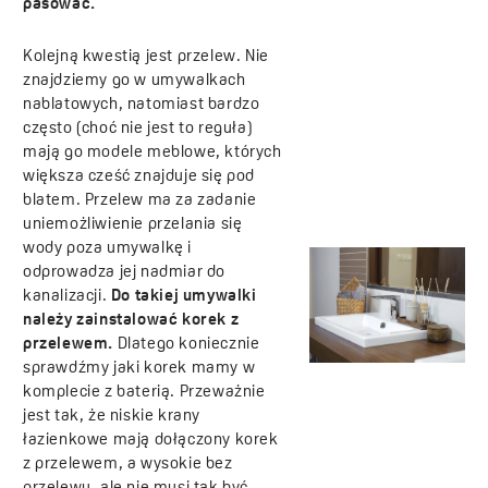
pasować.
Kolejną kwestią jest przelew. Nie
znajdziemy go w umywalkach
nablatowych, natomiast bardzo
często (choć nie jest to reguła)
mają go modele meblowe, których
większa cześć znajduje się pod
blatem. Przelew ma za zadanie
uniemożliwienie przelania się
wody poza umywalkę i
odprowadza jej nadmiar do
kanalizacji.
Do takiej umywalki
należy zainstalować korek z
przelewem.
Dlatego koniecznie
sprawdźmy jaki korek mamy w
komplecie z baterią. Przeważnie
jest tak, że niskie krany
łazienkowe mają dołączony korek
z przelewem, a wysokie bez