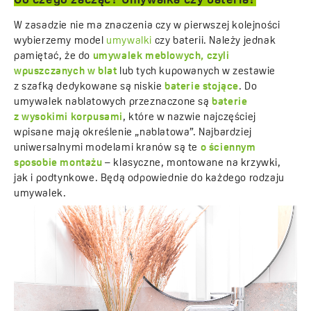
Od czego zacząć? Umywalka czy bateria?
W zasadzie nie ma znaczenia czy w pierwszej kolejności
wybierzemy model
umywalki
czy baterii.
Należy jednak
pamiętać, że do
umywalek meblowych, czyli
wpuszczanych w blat
lub tych kupowanych w zestawie
z szafką dedykowane są niskie
baterie stojące
. Do
umywalek nablatowych przeznaczone są
baterie
z wysokimi korpusami
, które w nazwie najczęściej
wpisane mają określenie „nablatowa”. Najbardziej
uniwersalnymi modelami kranów są te
o ściennym
sposobie montażu
– klasyczne, montowane na krzywki,
jak i podtynkowe. Będą odpowiednie do każdego rodzaju
umywalek.