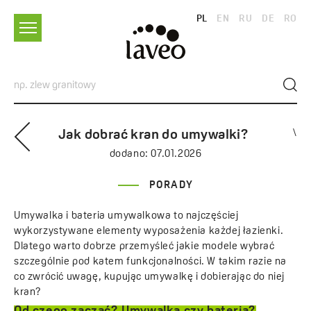
PL
EN
RU
DE
RO
Jak dobrać kran do umywalki?
\
dodano:
07.01.2026
PORADY
Umywalka i bateria umywalkowa to najczęściej
wykorzystywane elementy wyposażenia każdej łazienki.
Dlatego warto dobrze przemyśleć jakie modele wybrać
szczególnie pod katem funkcjonalności. W takim razie na
co zwrócić uwagę, kupując umywalkę i dobierając do niej
kran?