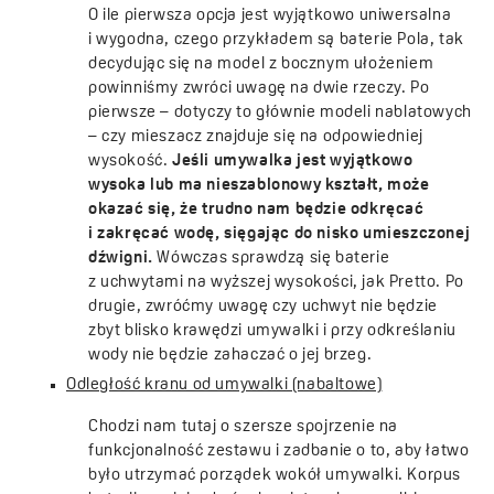
O ile pierwsza opcja jest wyjątkowo uniwersalna
i wygodna, czego przykładem są baterie Pola, tak
decydując się na model z bocznym ułożeniem
powinniśmy zwróci uwagę na dwie rzeczy. Po
pierwsze – dotyczy to głównie modeli nablatowych
– czy mieszacz znajduje się na odpowiedniej
wysokość.
Jeśli umywalka jest wyjątkowo
wysoka lub ma nieszablonowy kształt, może
okazać się, że trudno nam będzie odkręcać
i zakręcać wodę, sięgając do nisko umieszczonej
dźwigni.
Wówczas sprawdzą się baterie
z uchwytami na wyższej wysokości, jak Pretto. Po
drugie, zwróćmy uwagę czy uchwyt nie będzie
zbyt blisko krawędzi umywalki i przy odkreślaniu
wody nie będzie zahaczać o jej brzeg.
Odległość kranu od umywalki (nabaltowe)
Chodzi nam tutaj o szersze spojrzenie na
funkcjonalność zestawu i zadbanie o to, aby łatwo
było utrzymać porządek wokół umywalki. Korpus