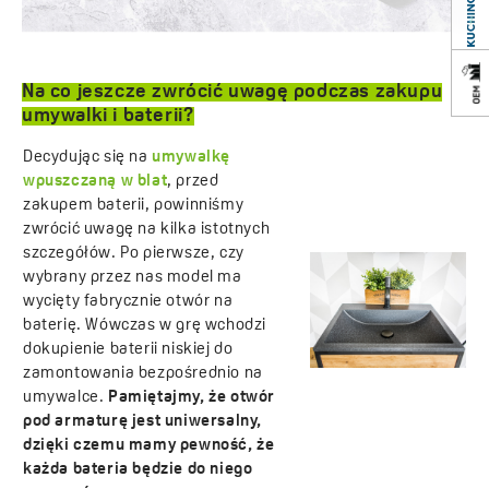
Na co jeszcze zwrócić uwagę podczas zakupu
umywalki i baterii?
Decydując się na
umywalkę
wpuszczaną w blat
, przed
zakupem baterii, powinniśmy
zwrócić uwagę na kilka istotnych
szczegółów. Po pierwsze, czy
wybrany przez nas model ma
wycięty fabrycznie otwór na
baterię. Wówczas w grę wchodzi
dokupienie baterii niskiej do
zamontowania bezpośrednio na
umywalce.
Pamiętajmy, że otwór
pod armaturę jest uniwersalny,
dzięki czemu mamy pewność, że
każda bateria będzie do niego