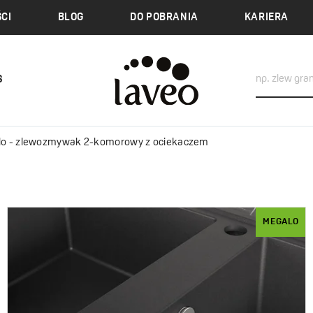
CI
BLOG
DO POBRANIA
KARIERA
S
o - zlewozmywak 2-komorowy z ociekaczem
MEGALO