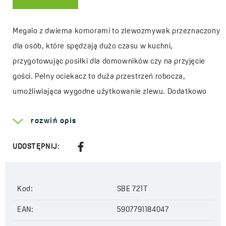
Megalo z dwiema komorami to zlewozmywak przeznaczony
dla osób, które spędzają dużo czasu w kuchni,
przygotowując posiłki dla domowników czy na przyjęcie
gości. Pełny ociekacz to duża przestrzeń robocza,
umożliwiająca wygodne użytkowanie zlewu. Dodatkowo
jego gładka powierzchnia ułatwia czyszczenie
rozwiń opis
i minimalizuje możliwość gromadzenia się wody, a co z tym
idzie powstawania nieestetycznych wapiennych zacieków.
UDOSTĘPNIJ:
Zastosowany dookoła zlewu rant zabezpiecza blat
kuchenny przed rozlewającą się wodą. W zestawie
otrzymujemy automatyczny korek odcięcia opływy
Kod:
SBE 721T
z wygodnym w użyciu pokrętłem oraz syfon Space Saving.
EAN:
5907791184047
Dzięki jego specjalnej konstrukcji zyskujemy dodatkową