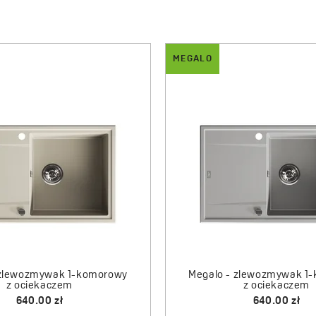
MEGALO
 zlewozmywak 1-komorowy
Megalo - zlewozmywak 2
z ociekaczem
z ociekaczem
640.00 zł
835.00 zł