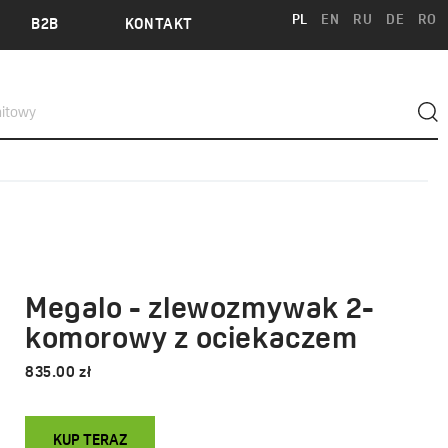
PL
EN
RU
DE
RO
B2B
KONTAKT
Megalo - zlewozmywak 2-
komorowy z ociekaczem
835.00 zł
KUP TERAZ