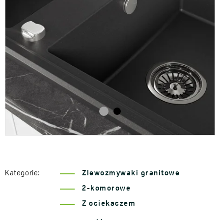
Kategorie:
Zlewozmywaki granitowe
2-komorowe
Z ociekaczem
Seria Megalo