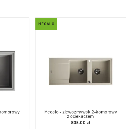
MEGALO
-komorowy
Megalo - zlewozmywak 2-komorowy
z ociekaczem
835.00 zł