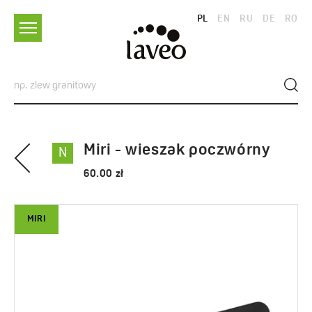
PL
EN
RU
DE
RO
Miri - wieszak poczwórny
N
60.00 zł
MIRI