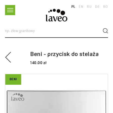
PL
EN
RU
DE
RO
Beni - przycisk do stelaża
140.00 zł
BENI