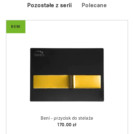
Pozostałe z serii
Polecane
AKAN
BENI
Akan - stelaż podtynkowy do zabudowy lekk
Beni - przycisk do stelaża
z przyciskiem
160.00 zł
900.00 zł