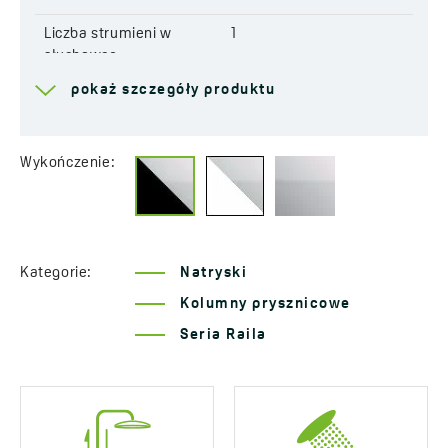
Wymiar słuchawki
: 198x32 mm
Długość węża:
1500 mm
Liczba strumieni w
1
Kod:
PLI 70OB
słuchawce
EAN:
5907791192134
pokaż szczegóły produktu
Rodzaje strumieni
Deszczowy
System antykamień
Tak
Wykończenie:
Wymiar słuchawki
198x32 mm
Długość drążka
875-1340 mm
Dodatkowe funkcje
Z systemem antyskręt
Kategorie:
Natryski
Z systemem antykamień
Kolumny prysznicowe
Z regulacją wysokości
górnej deszczowni
Seria Raila
Materiał węża
Guma w oplocie
natryskowego
stalowym
System antyskręt węża
Tak