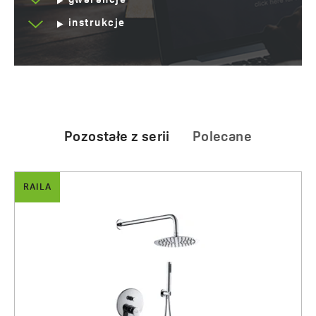
gwarancje
instrukcje
Pozostałe z serii
Polecane
RAILA
ARNO