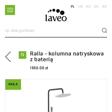
PL
EN
RU
DE
RO
Raila - kolumna natryskowa
N
z baterią
1550.00 zł
RAILA