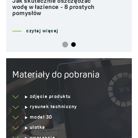
Jak skutecznie oszczędzać
wodę w łazience - 8 prostych
Rodzaj
Z baterią w komplecie
pomysłów
Serwis dojazdowy
Tak
czytaj więcej
Lata gwarancji
8 *sprawdź szczegóły
gwarancji
Materiały do pobrania
zdjęcie produktu
rysunek techniczny
model 3D
ulotka