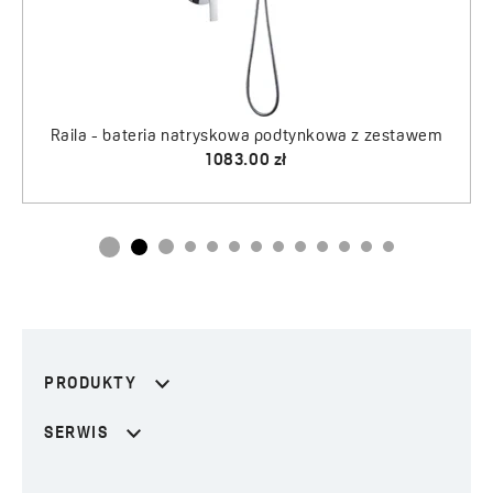
Raila - bateria natryskowa podtynkowa z zestawem
Arno - wąż natryskowy, rozciągliwy 1500-1800 mm
1083.00 zł
75.00 zł
PRODUKTY
SERWIS