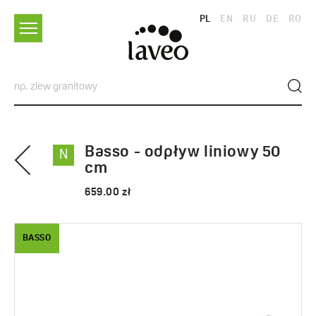
PL
EN
RU
DE
RO
Basso - odpływ liniowy 50
N
cm
659.00 zł
BASSO