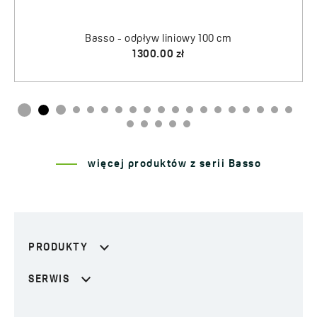
Listwa spadkowa do odpływu liniowego, lewa
Basso - odpływ liniowy 100 cm
1300.00 zł
210.00 zł
więcej produktów z serii Basso
PRODUKTY
SERWIS