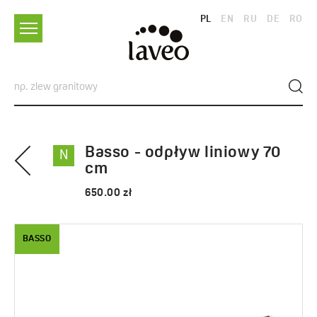
PL
EN
RU
DE
RO
Basso - odpływ liniowy 70
N
cm
650.00 zł
BASSO