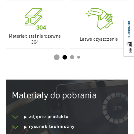
Mata izolacyjna w
Tak
zestawie
Suchy syfon
Nie - z możliwością
montażu
Materiał: stal nierdzewna
Łatwe czyszczenie
304
Materiał wykonania
Stal nierdzewna 304
ABS
Serwis dojazdowy
Tak
Lata gwarancji
10 *sprawdź szczegóły
gwarancji
Materiały do pobrania
zdjęcie produktu
rysunek techniczny