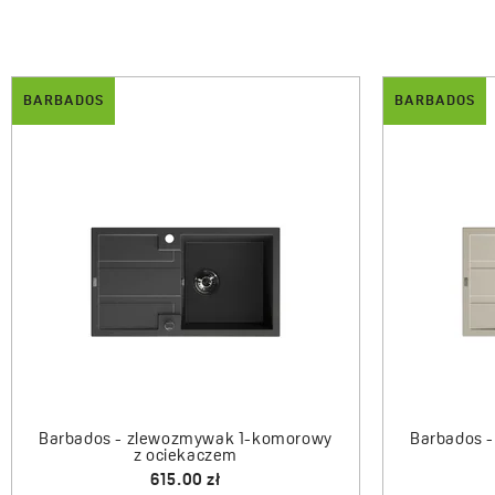
BARBADOS
BARBADOS
Barbados 
Barbados - zlewozmywak 1-komorowy
z półociekaczem
595.00 zł