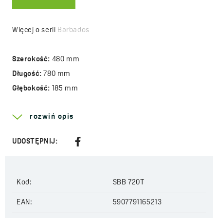
Więcej o serii
Barbados
Szerokość:
480 mm
Długość:
780 mm
Głębokość:
185 mm
Do szafki:
800 mm
rozwiń opis
Odpływ:
3,5 cala
Model:
2 komory
UDOSTĘPNIJ:
Rodzaj korka:
automatyczny
Syfon w zestawie:
Space Saving (oszczędzający miejsce)
Kod:
SBB 720T
Kod:
SBB 720T
EAN:
5907791165213
EAN:
5907791165213