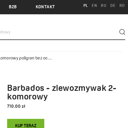
PL
EN
RU
DE
RO
B2B
KONTAKT
owy poligran bez ociekacza
Barbados - zlewozmywak 2-
komorowy
710.00 zł
KUP TERAZ