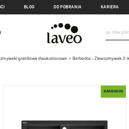
CI
BLOG
DO POBRANIA
KARIERA
S
ozmywaki granitowe dwukomorowe
Barbados - Zlewozmywak 2-komor
BARBADOS