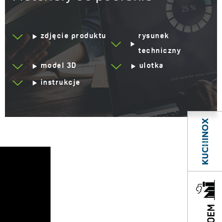
Automatyczne
Tak
zamknięcie odpływu
zdjęcie produktu
rysunek
Odporny na szok
Tak
termiczny
techniczny
model 3D
ulotka
Odporny na zarysowania
Tak
instrukcje
Odporny na uderzenia
Tak
Odporny na przebarwienia
Tak
Odporny na temperaturę
250°C
Syfon w zestawie
Tak
Space Saving
(oszczędzjący miejsce)
Ociekacz
Bez ociekacza
Sposób montażu
Wpuszczany w blat