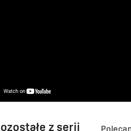
ozostałe z serii
Poleca