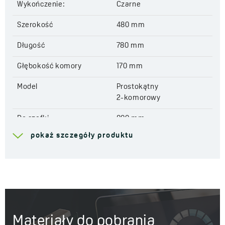
Wykończenie:
Czarne
Szerokość
480 mm
Długość
780 mm
Głębokość komory
170 mm
Model
Prostokątny
2-komorowy
Do szafki
800 mm
pokaż szczegóły produktu
Odpływ
3,5''
Przyłącze do zmywarki
Tak
Fabrycznie wycięte
Tak
otwory pod baterię
Odwracalny
Tak
Materiały do pobrania