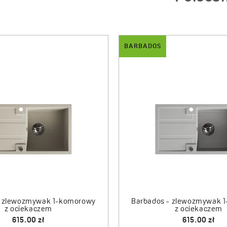
BARBADOS
DROP
- zlewozmywak 1-komorowy
Barbados - zlewozmyw
z półociekaczem
komorowy z ocieka
595.00 zł
775.00 zł
Drop - dozownik na płyn
naczyń
95.00 zł