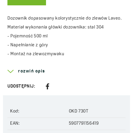
Dozownik dopasowany kolorystycznie do zlewów Laveo.
Materiał wykonania główki dozownika: stal 304
- Pojemność 500 ml
- Napełnianie z góry
- Montaż na zlewozmywaku
- Montaż na blacie kuchennym
rozwiń opis
- Uzupełnianie mydłem w płynie lub płynem do mycia
naczyń
UDOSTĘPNIJ:
Więcej o serii
Drop
Kod:
OKD 730T
EAN:
5907791156419
Szerokość:
45 mm