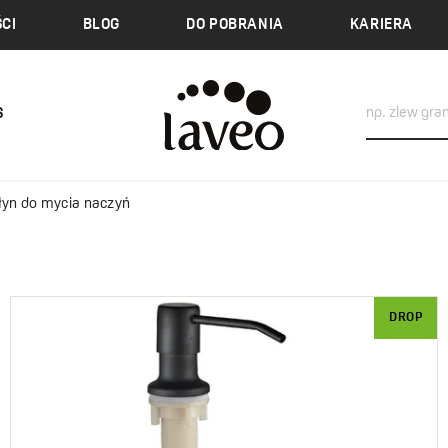
CI
BLOG
DO POBRANIA
KARIERA
S
łyn do mycia naczyń
DROP