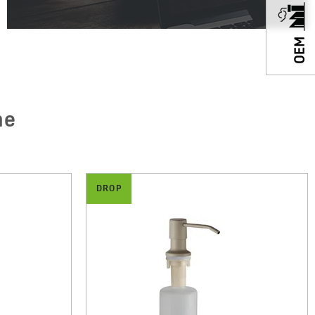
ne
ROP
DROP