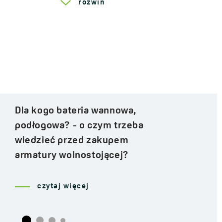
rozwiń
Co łączy zawór hydrauliczny
z armaturą…odpowiedź jest
prosta to nowa seria Muro od
Laveo
czytaj więcej