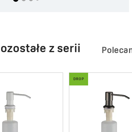
ozostałe z serii
Poleca
DROP
D