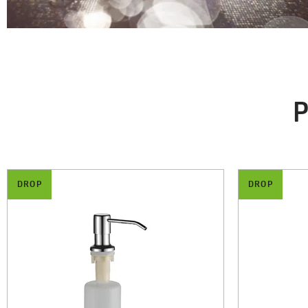
P
DROP