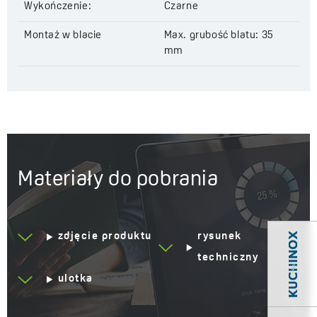
Wysokość:
290 mm
Wykończenie:
Czarne
Głębokość:
130 mm
Montaż w blacie
Max. grubość blatu: 35
Materiał:
stal nierdzewna 304, plastik
mm
Kod:
OKD 730T
EAN:
5907791156419
Materiały do pobrania
zdjęcie produktu
rysunek
techniczny
ulotka