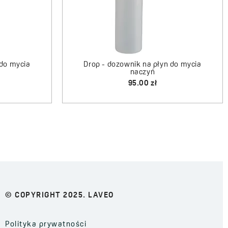
Drop - dozownik na płyn do mycia
Drop - dozown
naczyń
95.00 zł
9
© COPYRIGHT 2025. LAVEO
Polityka prywatności