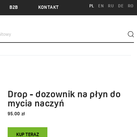
PL
EN
RU
DE
RO
B2B
KONTAKT
Drop - dozownik na płyn do
mycia naczyń
95.00 zł
KUP TERAZ