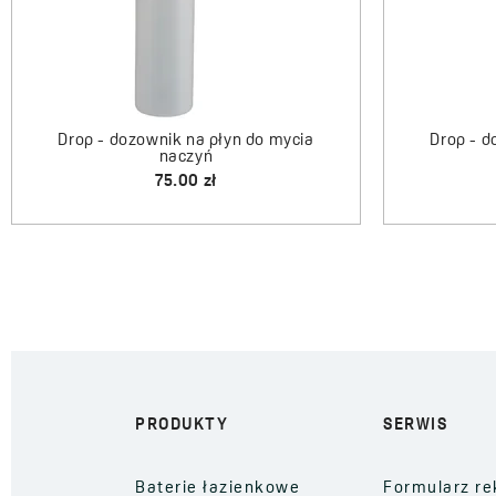
ik na płyn do mycia
Drop - dozownik na płyn do my
naczyń
naczyń
5.00 zł
95.00 zł
PRODUKTY
SERWIS
Baterie łazienkowe
Formularz re