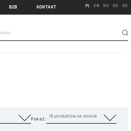
PL
EN
RU
DE
RO
B2B
KONTAKT
16 produktów na stronie
Pokaż: