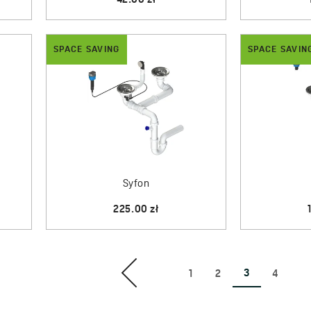
42.00 zł
SPACE SAVING
SPACE SAVIN
Syfon
225.00 zł
3
1
2
4