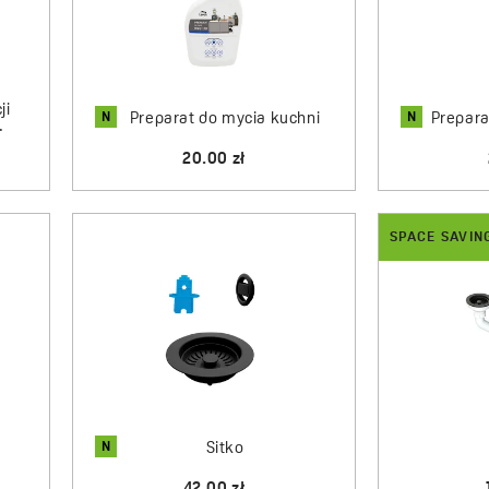
ji
N
N
Preparat do mycia kuchni
Prepara
.
20.00 zł
SPACE SAVIN
N
Sitko