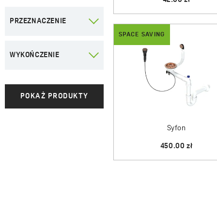
42.00 zł
PRZEZNACZENIE
SPACE SAVING
Kuchnia
WYKOŃCZENIE
Łazienka
Jaśmin
POKAŻ PRODUKTY
Czarne/brązowe
Chrom
Syfon
Białe
450.00 zł
Grafit
Czarne
Beż
Szare