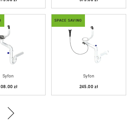
179.00 zł
375.00 zł
G
SPACE SAVING
Syfon
Syfon
108.00 zł
245.00 zł