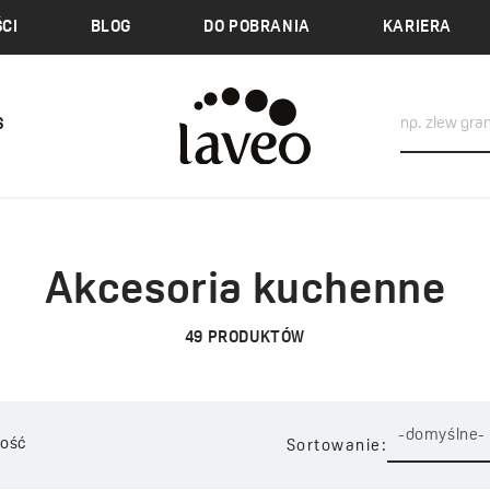
CI
BLOG
DO POBRANIA
KARIERA
S
e
Akcesoria kuchenne
49
PRODUKTÓW
-domyślne-
ość
Sortowanie: