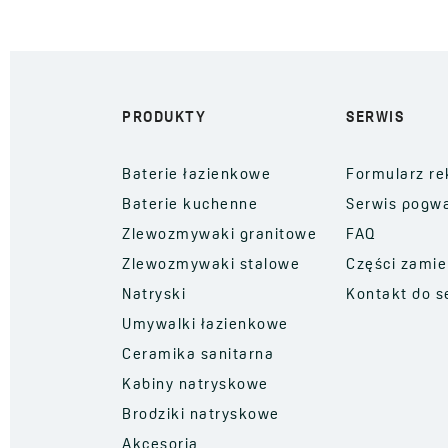
Złote
Różowe złoto
Stal szczotkowana
PRODUKTY
SERWIS
Mosiądz antyczny
Baterie łazienkowe
Formularz re
Stal
Baterie kuchenne
Serwis pogw
Inox
Zlewozmywaki granitowe
FAQ
Zlewozmywaki stalowe
Części zami
Natryski
Kontakt do s
Umywalki łazienkowe
Ceramika sanitarna
Kabiny natryskowe
Brodziki natryskowe
Akcesoria