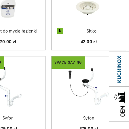
N
t do mycia łazienki
Sitko
20.00 zł
42.00 zł
G
SPACE SAVING
Syfon
Syfon