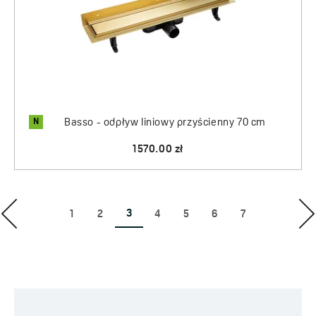
N
Basso - odpływ liniowy przyścienny 70 cm
1570.00 zł
3
1
2
4
5
6
7