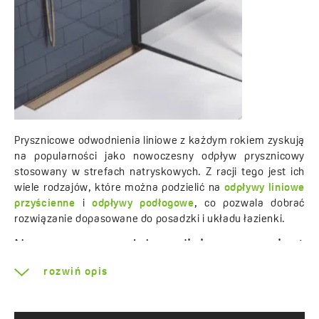
Prysznicowe odwodnienia liniowe z każdym rokiem zyskują
na popularności jako nowoczesny odpływ prysznicowy
stosowany w strefach natryskowych. Z racji tego jest ich
wiele rodzajów, które można podzielić na
odpływy liniowe
przyścienne
i
odpływy podłogowe
, co pozwala dobrać
rozwiązanie dopasowane do posadzki i układu łazienki.
Nowoczesny odpływ liniowy zamiast
brodzika
rozwiń opis
Odpływy liniowe wypierają standardowe brodziki ze
względu na swoje niezliczone zalety, wśród których warto