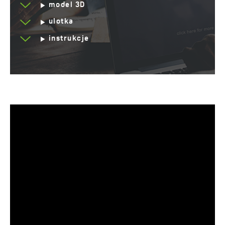
model 3D
Mata izolacyjna w
Tak
ulotka
zestawie
instrukcje
Suchy syfon
Nie - z możliwością
montażu
Materiał wykonania
Stal nierdzewna 304
ABS
Serwis dojazdowy
Tak
Lata gwarancji
10 *sprawdź szczegóły
gwarancji