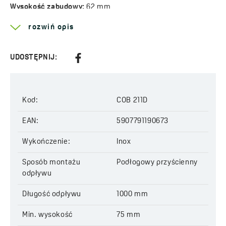
Wysokość zabudowy:
62 mm
Rozmiar przyłącza:
50 mm
rozwiń opis
Przepustowość wody:
56 l/min
Typ rusztu:
Odwracalny (pod płytkę lub pełny)
Materiał:
Stal nierdzewna 304 + ABS
UDOSTĘPNIJ:
Kod:
COB 211D
EAN:
5907791190673
Kod:
COB 211D
EAN:
5907791190673
Wykończenie:
Inox
Sposób montażu
Podłogowy przyścienny
odpływu
Długość odpływu
1000 mm
Min. wysokość
75 mm