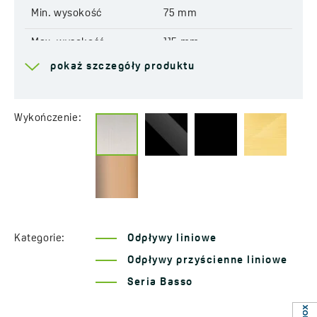
Min. wysokość
75 mm
Max. wysokość
115 mm
pokaż szczegóły produktu
Max. wysokość
115 mm
Wysokość zabudowy
62 mm
Wykończenie:
Wysokość zabudowy
62 mm
Rozmiar przyłącza
50 mm
Rozmiar przyłącza
50 mm - Basso
Przepustowość
56 l/min
Kategorie:
Odpływy liniowe
Przepustowość
56 l/min
Odpływy przyścienne liniowe
Szerokość rynny
118 mm
Seria Basso
Szerokość rynny
118 mm