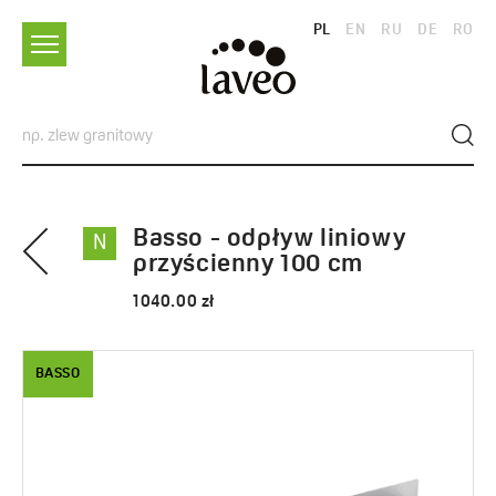
PL
EN
RU
DE
RO
Basso - odpływ liniowy
N
przyścienny 100 cm
1040.00 zł
BASSO