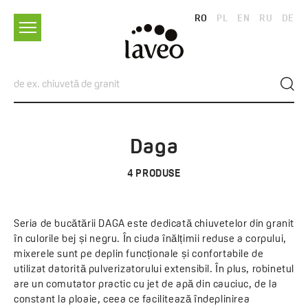
RO
PL
EN
RU
DE
Daga
4
PRODUSE
Seria de bucătării DAGA este dedicată chiuvetelor din granit
în culorile bej și negru. În ciuda înălțimii reduse a corpului,
mixerele sunt pe deplin funcționale și confortabile de
utilizat datorită pulverizatorului extensibil. În plus, robinetul
are un comutator practic cu jet de apă din cauciuc, de la
constant la ploaie, ceea ce facilitează îndeplinirea