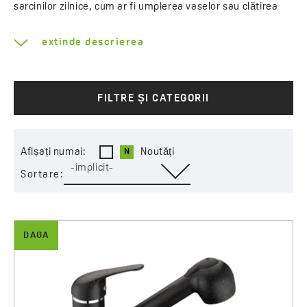
sarcinilor zilnice, cum ar fi umplerea vaselor sau clătirea
fructelor și legumelor.
extinde descrierea
FILTRE ȘI CATEGORII
Afișați numai:
Noutăți
-implicit-
Sortare:
DAGA