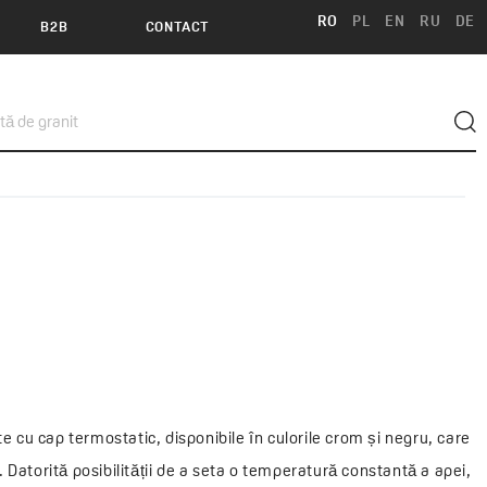
RO
PL
EN
RU
DE
B2B
CONTACT
cu cap termostatic, disponibile în culorile crom și negru, care
 Datorită posibilității de a seta o temperatură constantă a apei,