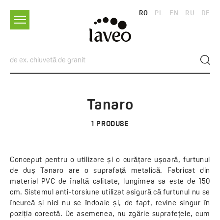
RO
PL
EN
RU
DE
Tanaro
1
PRODUSE
Conceput pentru o utilizare și o curățare ușoară, furtunul
de duș Tanaro are o suprafață metalică. Fabricat din
material PVC de înaltă calitate, lungimea sa este de 150
cm. Sistemul anti-torsiune utilizat asigură că furtunul nu se
încurcă și nici nu se îndoaie și, de fapt, revine singur în
poziția corectă. De asemenea, nu zgârie suprafețele, cum