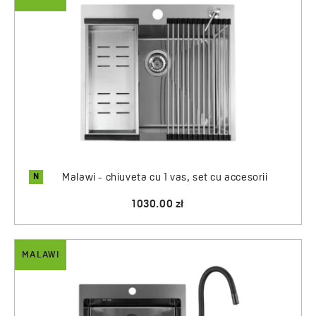
N
Malawi - chiuveta cu 1 vas, set cu accesorii
1030.00 zł
MALAWI