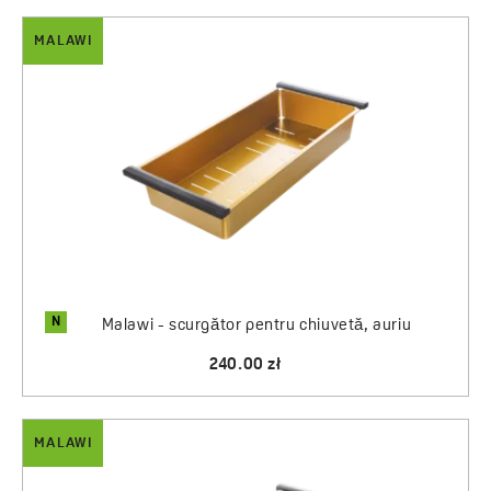
MALAWI
N
Malawi - scurgător pentru chiuvetă, auriu
240.00 zł
MALAWI