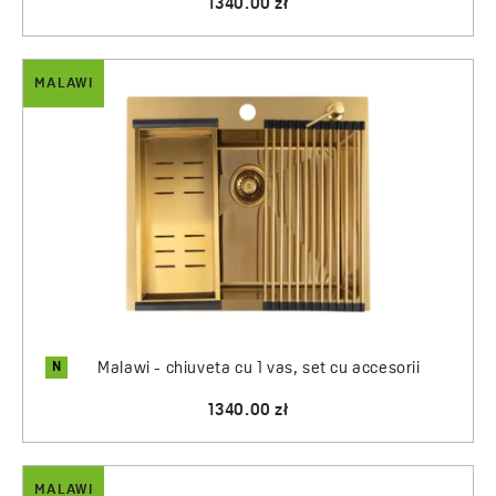
1340.00 zł
MALAWI
N
Malawi - chiuveta cu 1 vas, set cu accesorii
1340.00 zł
MALAWI