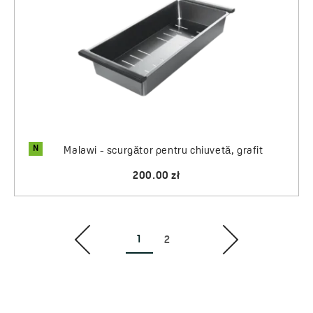
N
Malawi - scurgător pentru chiuvetă, grafit
200.00 zł
1
2