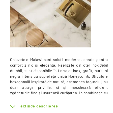
Chiuvetele Malawi sunt soluții moderne, create pentru
confort zilnic și eleganță. Realizate din oțel inoxidabil
durabil, sunt disponibile în finisaje: inox, grafit, auriu și
negru intens cu suprafața unică Honeycomb. Structura
hexagonală inspirată de natură, asemenea fagurelui, nu
doar atrage privirile, ci și maschează eficient
zgârieturile fine și ușurează curățarea. În combinație cu
negrul mat, creează un accent puternic și modern în
spațiul bucătăriei.
extinde descrierea