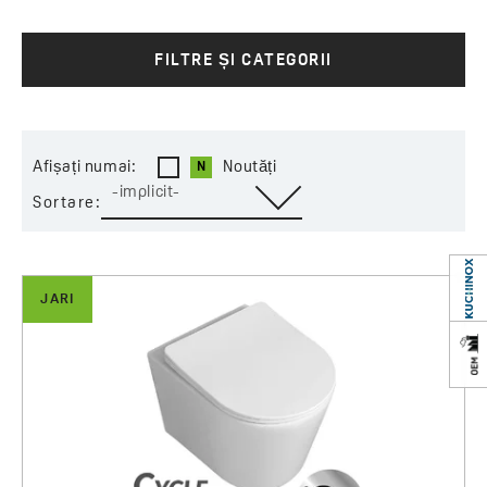
vârtej puternic de apă, Jari CycleON îndepărtează
eficient murdăria, eliminând necesitatea spălării
FILTRE ȘI CATEGORII
toaletei cu peria. Acest lucru economisește atât
timp, cât și apă, ceea ce are un impact
semnificativ asupra planetei.
Confort și Liniște:
Jari CycleON nu se referă doar
la eficiență, ci și la confortul excepțional de
Afișați numai:
Noutăți
utilizare. Funcționarea practic fără stropi și
-implicit-
Sortare:
silențioasă oferă un confort unic în timpul utilizării
toaletei.
Performanță concentrată
: Performanța
controlată a sistemului previne împrăștierea apei
JARI
în afara zonei prevăzute, ceea ce înseamnă o baie
curată și ordonată.
Vasul de WC Jari CycleON nu este doar un vas de
toaletă, ci și o expresie a eleganței în orice baie.
Designul său minimalist, fără elemente de instalare
vizibile, se integrează armonios într-o varietate de
concepte de baie.