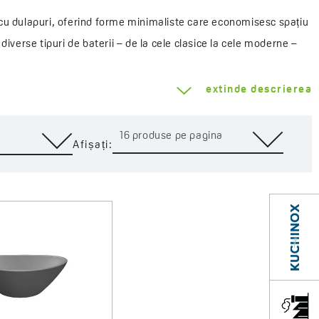
e cu dulapuri, oferind forme minimaliste care economisesc spațiu
verse tipuri de baterii – de la cele clasice la cele moderne –
extinde descrierea
vatoare în proiectarea băilor mici.
16 produse pe pagina
Afișați: