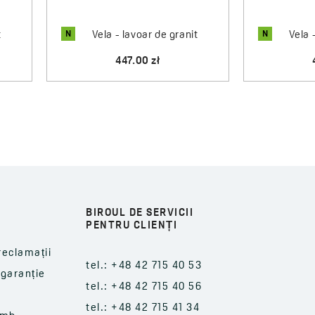
N
N
t
Vela - lavoar de granit
Vela 
447.00 zł
BIROUL DE SERVICII
PENTRU CLIENȚI
reclamații
tel.: +48 42 715 40 53
-garanție
tel.: +48 42 715 40 56
tel.: +48 42 715 41 34