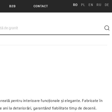
RO
PL
EN
RU
DE
B2B
CONTACT
reată pentru interioare funcționale și elegante. Fabricate în
ani la deteriorări, garantând fiabilitate timp de decenii.