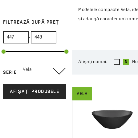
Modelele compacte Vela, idea
și adaugă caracter unic amen
FILTREAZĂ DUPĂ PREȚ
oferind libertate deplină în
-
Seria Vela este alegerea idea
Afișați numai:
No
Vela
SERIE
AFIȘAȚI PRODUSELE
VELA