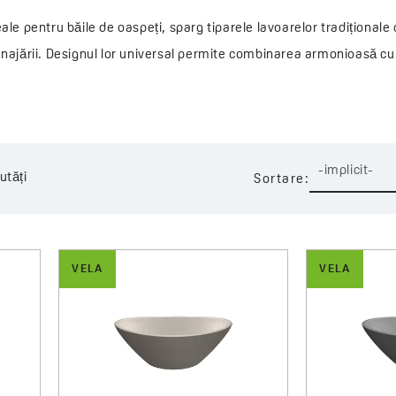
le pentru băile de oaspeți, sparg tiparele lavoarelor tradițional
ajării. Designul lor universal permite combinarea armonioasă cu di
 crearea unui decor coerent și elegant.
lă pentru cei care apreciază stilul, durabilitatea și abordarea ino
-implicit-
utăți
Sortare:
VELA
VELA