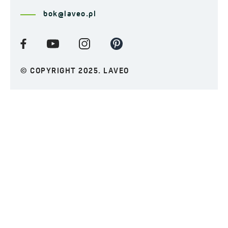
bok@laveo.pl
© COPYRIGHT 2025. LAVEO
Polityka prywatności
Polityka plików Cookies
Procedura Zgłoszeń Wewnętrznych
Klauzula informacyjna
ZAPISZ SIĘ DO NEWSLETTERA