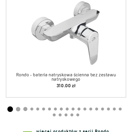
Arno - wąż natryskowy, rozcią
Rondo - bateria umywal
355.00 zł
85.00 zł
 ścienna bez zestawu
wego
zł
więcej produktów z serii Rondo