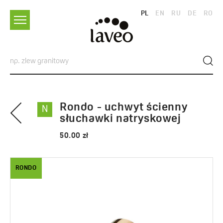
PL
EN
RU
DE
RO
Rondo - uchwyt ścienny
N
słuchawki natryskowej
50.00 zł
RONDO