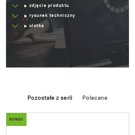
zdjęcie produktu
rysunek techniczny
ulotka
Pozostałe z serii
Polecane
RONDO
ARNO