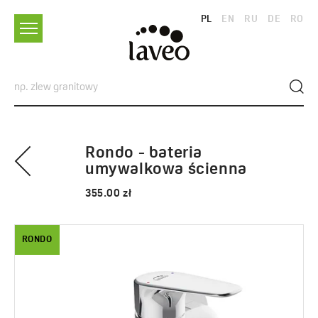
PL
EN
RU
DE
RO
Rondo - bateria
umywalkowa ścienna
355.00 zł
RONDO