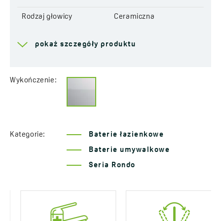
Rodzaj głowicy
Ceramiczna
Zasięg wylewki
250 mm
pokaż szczegóły produktu
Wysokość całkowita
127 mm
baterii
Wykończenie:
Grupa akustyczna
I - ≤ 20 dB
Klasa przepływu
A ≤ 15 l/min
Serwis dojazdowy
Tak
Kategorie:
Baterie łazienkowe
Lata gwarancji
8 *sprawdź szczegóły
Baterie umywalkowe
gwarancji
Seria Rondo