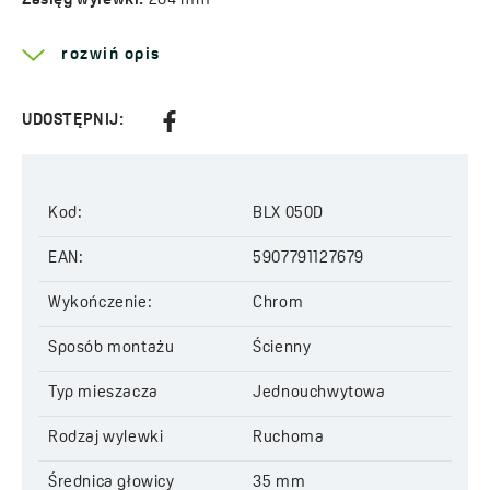
Zasięg wylewki:
264 mm
Kod:
BLX 050D
EAN:
5907791127679
rozwiń opis
UDOSTĘPNIJ:
Kod:
BLX 050D
EAN:
5907791127679
Wykończenie:
Chrom
Sposób montażu
Ścienny
Typ mieszacza
Jednouchwytowa
Rodzaj wylewki
Ruchoma
Średnica głowicy
35 mm