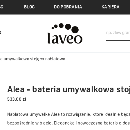
CI
BLOG
DO POBRANIA
KARIERA
S
ria umywalkowa stojąca nablatowa
Alea - bateria umywalkowa sto
533.00 zł
Nablatowa umywalka Alea to rozwiązanie, które idealnie bę
bezpośrednio w blacie. Elegancka i nowoczesna bateria o d