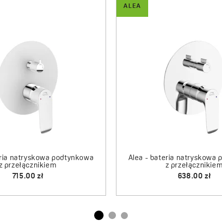
ALEA
a - bateria umywalkowa stojąca
Alea - bateria wann
z wylewką L
zestawu nat
430.00 zł
481.00