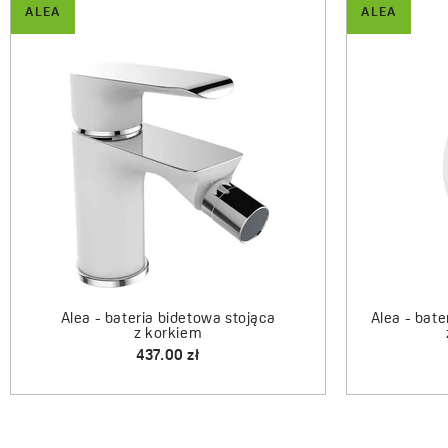
ALEA
ALEA
Ale
z
Alea - bateria umywalkowa stojąca
nablatowa
598.00 zł