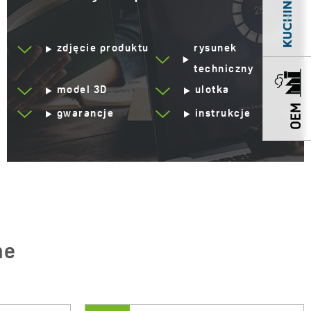
Serwis dojazdowy
Tak
zdjęcie produktu
rysunek
Lata gwarancji
8 *sprawdź szczegóły
gwarancji
techniczny
model 3D
ulotka
gwarancje
instrukcje
ne