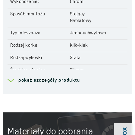
Wykończenie:
Chrom
Sposób montażu
Stojący
Nablatowy
Typ mieszacza
Jednouchwytowa
Rodzaj korka
Klik-klak
Rodzaj wylewki
Stała
Średnica głowicy
35 mm
pokaż szczegóły produktu
Zasięg wylewki
160 mm
Wysokość całkowita
259 mm
baterii
System łatwego montażu
Tak
w komplecie
Materiały do pobrania
Grupa akustyczna
I - ≤ 20 dB