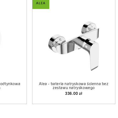
ALEA
owa ścienna bez
Alea - bateria wannowa ścienna
ryskowego
z ruchomą wylewką bez zestawu
natryskowego
 zł
768.00 zł