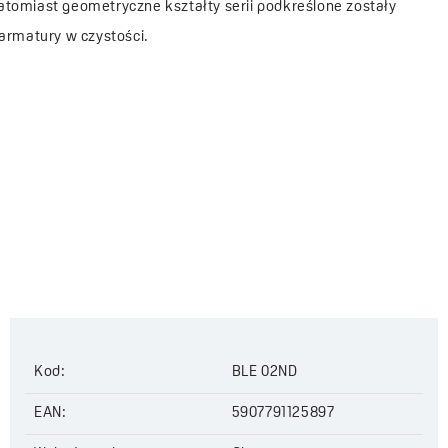
omiast geometryczne kształty serii podkreślone zostały
armatury w czystości.
Kod:
BLE 02ND
EAN:
5907791125897