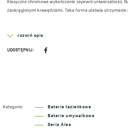
Klasyczne chromowe wykończenie zapewni uniwersalność. Nat
zaokrąglonymi krawędziami. Taka forma ułatwia utrzymanie 
Więcej o serii
Alea
rozwiń opis
Typ uchwytu:
jednouchwytowa
Sposób montażu:
stojący
UDOSTĘPNIJ:
Średnica głowicy:
35 mm
Rodzaj głowicy:
ceramiczna
Korek automatyczny:
klik-klak
Kod:
BLE 02ND
EAN:
5907791125897
Kategorie:
Baterie łazienkowe
Baterie umywalkowe
Seria Alea