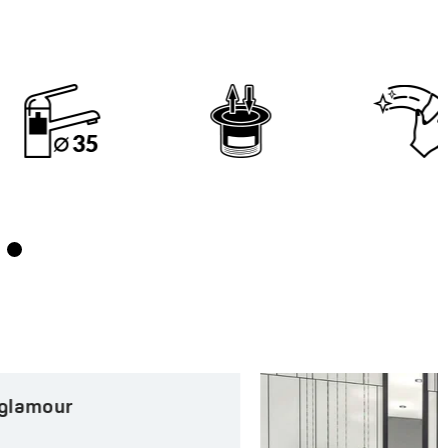
Jak osiągnąć styl loftowy
w łazience?