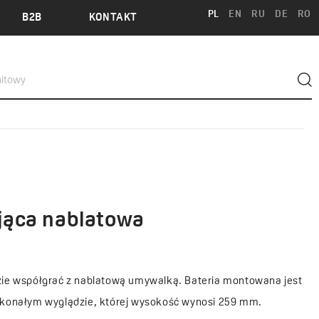
PL
EN
RU
DE
RO
B2B
KONTAKT
jąca nablatowa
dzie współgrać z nablatową umywalką. Bateria montowana jest
oskonałym wyglądzie, której wysokość wynosi 259 mm.