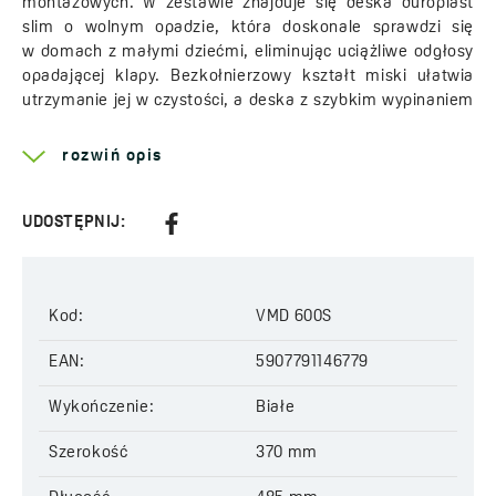
montażowych. W zestawie znajduje się deska duroplast
slim o wolnym opadzie, która doskonale sprawdzi się
w domach z małymi dziećmi, eliminując uciążliwe odgłosy
opadającej klapy. Bezkołnierzowy kształt miski ułatwia
utrzymanie jej w czystości, a deska z szybkim wypinaniem
umożliwia dokładne jej umycie za pomocą prysznicowego
węża. DESNA pasuje do stelaży umożliwiających montaż
rozwiń opis
misek o rozstawie 180 mm, jakim jest stelaż podtynkowy
AKAN.
UDOSTĘPNIJ:
Więcej o serii
Desna
Rodzaj kołnierza:
bezkołnierzowa
Deska w zestawie:
tak
Kod:
VMD 600S
Długość:
485 mm
Wysokość:
EAN:
320 mm
5907791146779
Szerokość:
370 mm
Wykończenie:
Białe
Waga:
24,5 kg
Kod:
VMD 600S
Szerokość
370 mm
EAN:
5907791146779