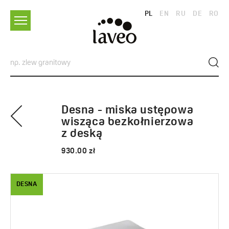
PL
EN
RU
DE
RO
Desna - miska ustępowa
wisząca bezkołnierzowa
z deską
930.00 zł
DESNA