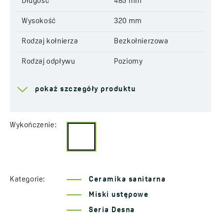
Długość
485 mm
Wysokość
320 mm
Rodzaj kołnierza
Bezkołnierzowa
Rodzaj odpływu
Poziomy
Typ miski
Wisząca, montaż na
pokaż szczegóły produktu
stelażu podtynkowym
Rozstaw
180 mm
Wykończenie:
Objętość spłukiwania
4/6L
Deska w zestawie
Tak
Zestaw montażowy
Tak
Kategorie:
Ceramika sanitarna
Lata gwarancji
10 *sprawdź szczegóły
Miski ustępowe
gwarancji
Seria Desna