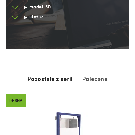
model 3D
ulotka
Pozostałe z serii
Polecane
DESNA
Akan i Desna - zestaw podtynkowy, stelaż, miska
Preparat do czyszczenia armatury
i przycisk
30.00 zł
1810.00 zł