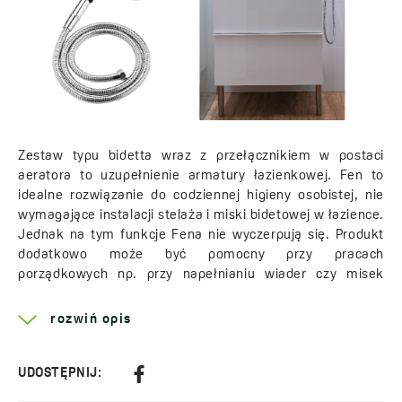
Zestaw typu bidetta wraz z przełącznikiem w postaci
aeratora to uzupełnienie armatury łazienkowej. Fen to
idealne rozwiązanie do codziennej higieny osobistej, nie
wymagające instalacji stelaża i miski bidetowej w łazience.
Jednak na tym funkcje Fena nie wyczerpują się. Produkt
dodatkowo może być pomocny przy pracach
porządkowych np. przy napełnianiu wiader czy misek
w trakcie sprzątania. Produkt ułatwi też czyszczenie
zabłoconych butów czy opłukiwanie roślin doniczkowych.
rozwiń opis
Zestaw Fen może również sprawdzić się w pomieszczeniu
garażowym, wykorzystywany jako dodatek do komór
gospodarczych. Ten przydatny zestaw wyposażony jest 1-
UDOSTĘPNIJ:
funkcyjną, smukłą słuchawkę o deszczowym strumieniu