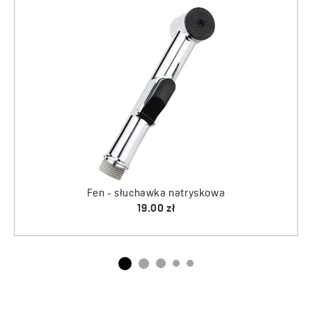
Largo - bateria natryskowa podtynkowa
Fen - słuchawka natryskowa
z przełącznikiem
19.00 zł
628.00 zł