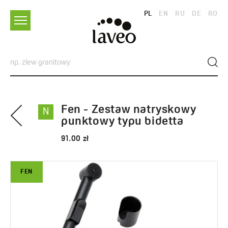
PL
EN
RU
DE
RO
Fen - Zestaw natryskowy
N
punktowy typu bidetta
91.00 zł
FEN