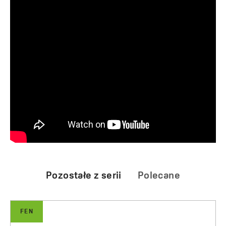
Pozostałe z serii
Polecane
LARGO
FEN