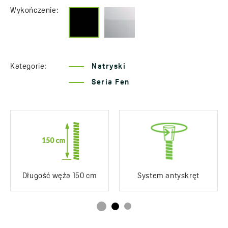
Grupa akustyczna
II - < 20 ≤ 30 dB
Wykończenie:
Klasa przepływu
Z ≤ 12 l/min
Mocowanie
Zestaw punktowy
Kategorie:
Natryski
Materiał wykonania
Plastik, stal
Seria Fen
Lata gwarancji
2 *sprawdź szczegóły
gwarancji
Długość węża 150 cm
System antyskręt