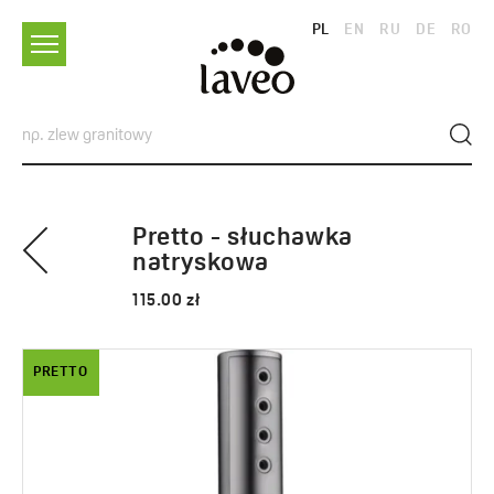
PL
EN
RU
DE
RO
Pretto - słuchawka
natryskowa
115.00 zł
PRETTO