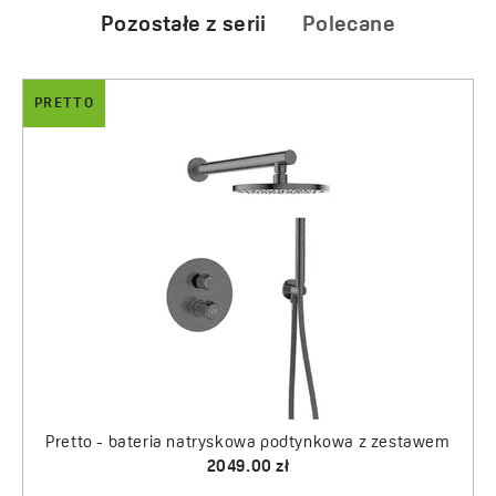
Pozostałe z serii
Polecane
PRETTO
Pretto - bateria umywalkowa 
Preparat do czyszczen
614.00 zł
30.00 zł
 podtynkowa z zestawem
 zł