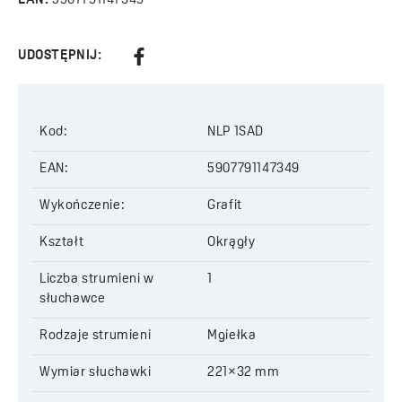
EAN:
5907791147349
UDOSTĘPNIJ:
Kod:
NLP 1SAD
EAN:
5907791147349
Wykończenie:
Grafit
Kształt
Okrągły
Liczba strumieni w
1
słuchawce
Rodzaje strumieni
Mgiełka
Wymiar słuchawki
221×32 mm