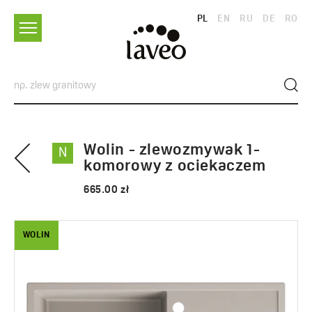
PL
EN
RU
DE
RO
Wolin - zlewozmywak 1-
N
komorowy z ociekaczem
665.00 zł
WOLIN