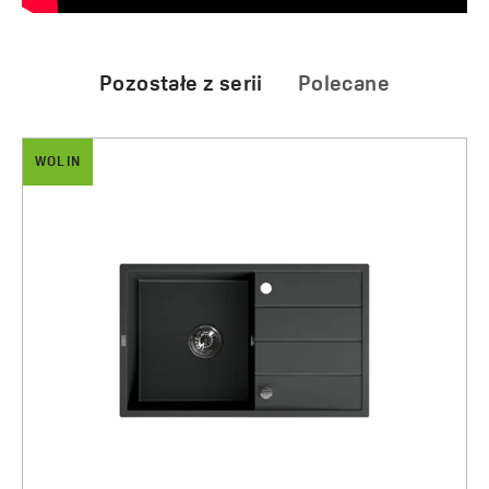
Pozostałe z serii
Polecane
WOLIN
DROP