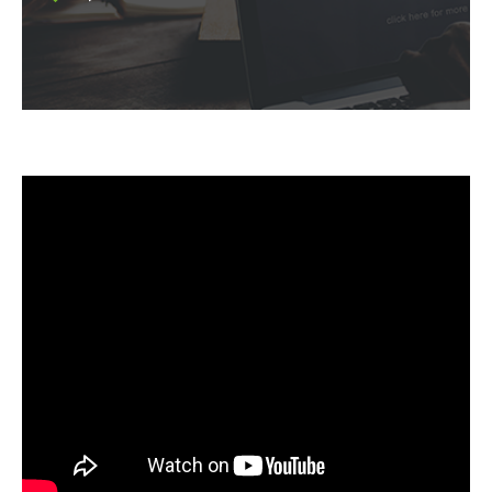
Syfon w zestawie:
Space Saving (oszczędzający miejsce)
Kod:
SPW 411T
EAN:
5905358233269