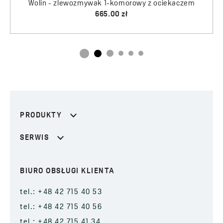
Wolin - zlewozmywak 1-komorowy z ociekaczem
Drop - dozownik na płyn do mycia naczyń
665.00 zł
75.00 zł
PRODUKTY
SERWIS
BIURO OBSŁUGI KLIENTA
tel.: +48 42 715 40 53
tel.: +48 42 715 40 56
tel.: +48 42 715 41 34