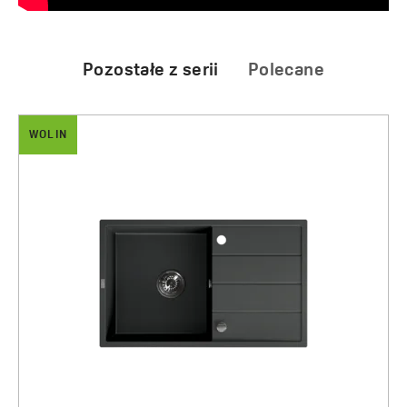
Pozostałe z serii
Polecane
WOLIN
DROP