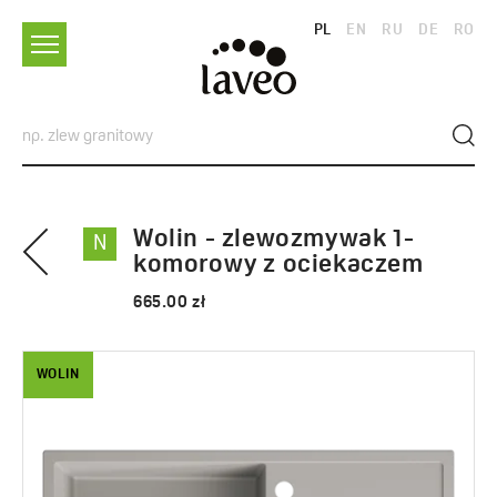
PL
EN
RU
DE
RO
Wolin - zlewozmywak 1-
N
komorowy z ociekaczem
665.00 zł
WOLIN