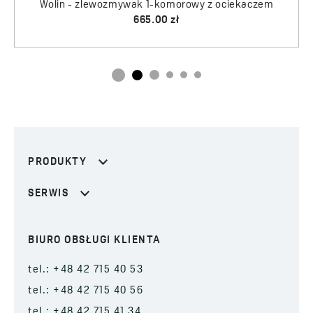
Wolin - zlewozmywak 1-komorowy z ociekaczem
Drop - dozownik na płyn do mycia naczyń
665.00 zł
75.00 zł
PRODUKTY
SERWIS
BIURO OBSŁUGI KLIENTA
tel.: +48 42 715 40 53
tel.: +48 42 715 40 56
tel.: +48 42 715 41 34