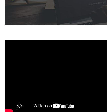
Kod:
SPW 511T
EAN:
5905358233276