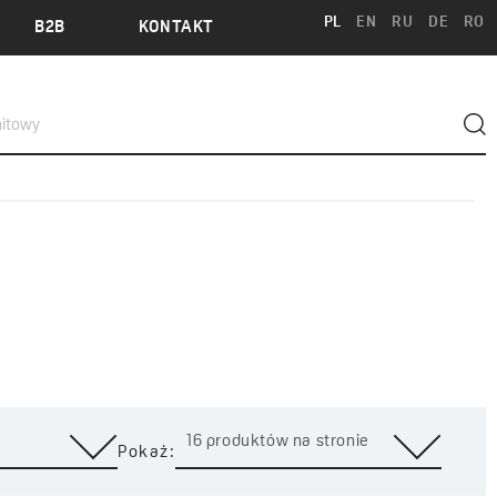
PL
EN
RU
DE
RO
B2B
KONTAKT
16 produktów na stronie
Pokaż: