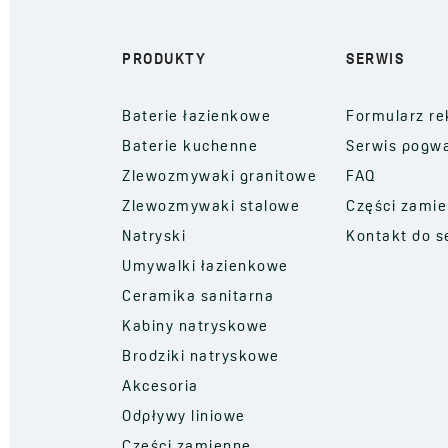
PRODUKTY
SERWIS
Baterie łazienkowe
Formularz re
Baterie kuchenne
Serwis pogw
Zlewozmywaki granitowe
FAQ
Zlewozmywaki stalowe
Części zami
Natryski
Kontakt do s
Umywalki łazienkowe
Ceramika sanitarna
Kabiny natryskowe
Brodziki natryskowe
Akcesoria
Odpływy liniowe
Części zamienne