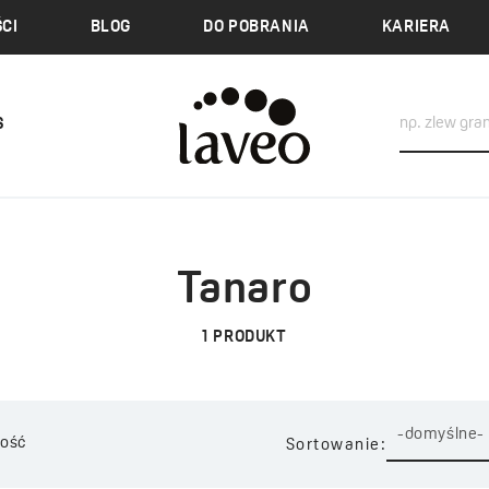
CI
BLOG
DO POBRANIA
KARIERA
S
Tanaro
1
PRODUKT
-domyślne-
ość
Sortowanie: