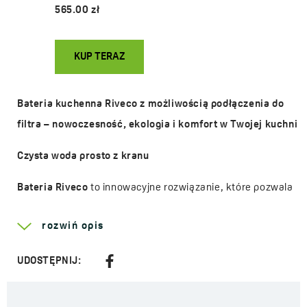
565.00 zł
KUP TERAZ
Bateria kuchenna Riveco z możliwością podłączenia do
filtra – nowoczesność, ekologia i komfort w Twojej kuchni
Czysta woda prosto z kranu
Bateria Riveco
to innowacyjne rozwiązanie, które pozwala
na
podłączenie filtra
do wody, dzięki czemu możesz
rozwiń opis
cieszyć się
wodą wolną od chloru
,
metali ciężkich
i
pestycydów
. To idealne rozwiązanie dla osób, które
UDOSTĘPNIJ:
pragną pić
czystą wodę prosto z kranu
, bez konieczności
kupowania
wody butelkowanej
.