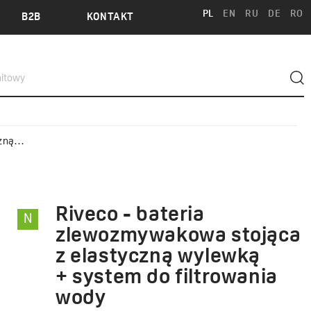
PL
EN
RU
DE
RO
B2B
KONTAKT
 wody
Riveco - bateria
N
RIVECO
zlewozmywakowa stojąca
z elastyczną wylewką
+ system do filtrowania
wody