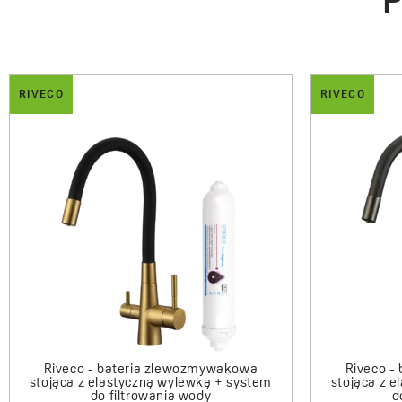
P
RIVECO
ALENA
RI
owa
Riveco - bateria zlewozmywakowa
Alena - zlewozmywak 1-komorowy
z elastyczną wylewką + filtr
540.00 zł
mineralizujący