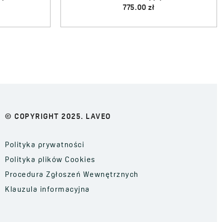
Zasięg wylewki:
200 mm
Kod:
BRIB768D
EAN:
5905358227916
© COPYRIGHT 2025. LAVEO
Polityka prywatności
Polityka plików Cookies
Procedura Zgłoszeń Wewnętrznych
Klauzula informacyjna