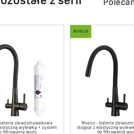
ozostałe z serii
Poleca
VECO
BESOS
RIVECO
BESOS
Riveco - bateria zlewozmywakowa
Besos - zlewozmywak 1-komorowy
Riveco - bater
Besos - z
z elastyczną wylewką + filtr
z elastyczną
580.00 zł
mineralizujący
miner
830.00 zł
81