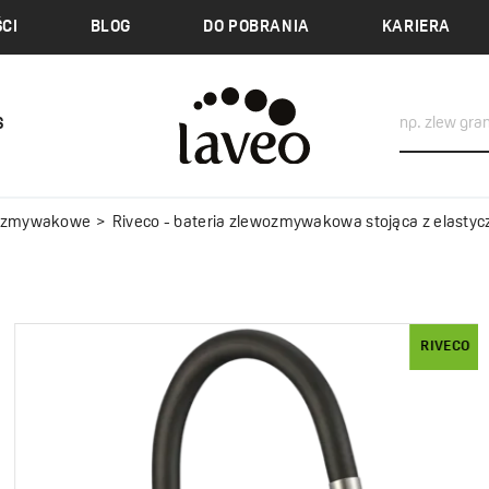
CI
BLOG
DO POBRANIA
KARIERA
S
wozmywakowe
Riveco - bateria zlewozmywakowa stojąca z elastyczną wylewką + system do filtrowania
RIVECO