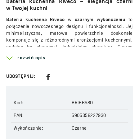
Bateria kuchenna Riveco – elegancja czerni
w Twojej kuchni
Bateria kuchenna Riveco
w
czarnym wykończeniu
to
połączenie nowoczesnego designu i funkcjonalności. Jej
minimalistyczna, matowa powierzchnia doskonale
komponuje się z różnorodnymi aranżacjami kuchennymi,
nadając im elegancki, industrialny charakter. Czarna
powłoka nie tylko wygląda stylowo, ale także jest odporna
rozwiń opis
na zarysowania, zachowując estetykę przez długie lata
użytkowania.
UDOSTĘPNIJ:
Innowacyjny filtr węglowy – zdrowa woda bez plastiku
Wbudowany
filtr Amii
skutecznie usuwa z wody chlor,
metale ciężkie i inne zanieczyszczenia, poprawiając jej
Kod:
BRIBB68D
smak i zapach. Dzięki temu bateria Riveco zapewnia
dostęp do czystej wody pitnej bez konieczności kupowania
EAN:
5905358227930
wody butelkowanej, co przyczynia się do ochrony
środowiska i oszczędności.
Wykończenie:
Czarne
Podwójna dźwignia – komfort i wygoda