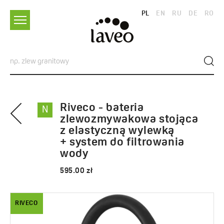
PL
EN
RU
DE
RO
Riveco - bateria
N
zlewozmywakowa stojąca
z elastyczną wylewką
+ system do filtrowania
wody
595.00 zł
RIVECO