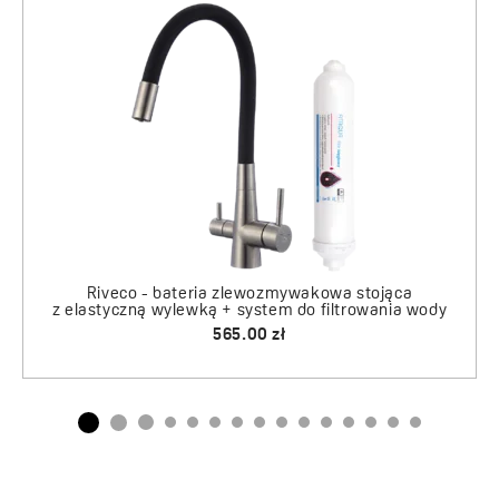
Riveco - bateria zlewozmywakowa stojąca
Alena - zlewozmywak 1-komorowy
z elastyczną wylewką + system do filtrowania w
540.00 zł
635.00 zł
a
a wody