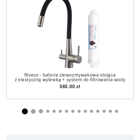
Riveco - bateria zlewozmywakowa stojąca
Alena - zlewozmywak 1-komorowy
z elastyczną wylewką + system do filtrowania wody
540.00 zł
635.00 zł
ody