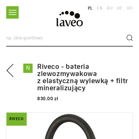
PL
EN
RU
DE
RO
Riveco - bateria
N
zlewozmywakowa
z elastyczną wylewką + filtr
mineralizujący
830.00 zł
RIVECO