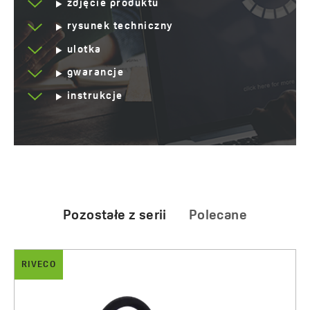
zdjęcie produktu
Kod:
BRIC968D
EAN:
5905358234358
rysunek techniczny
ulotka
gwarancje
instrukcje
Pozostałe z serii
Polecane
RIVECO
ALENA