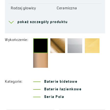
Rodzaj głowicy
Ceramiczna
Zasięg wylewki
117 mm
pokaż szczegóły produktu
Wysokość całkowita
146 mm
baterii
Wykończenie:
Długość wężyków
400 mm
przyłączeniowych
System łatwego
Tak
montażu w komplecie
Grupa akustyczna
I - ≤ 20 dB
Kategorie:
Baterie bidetowe
Klasa przepływu
Z ≤ 9 l/min
Baterie łazienkowe
Małe zużycie wody
Tak
Seria Pola
Serwis dojazdowy
Tak