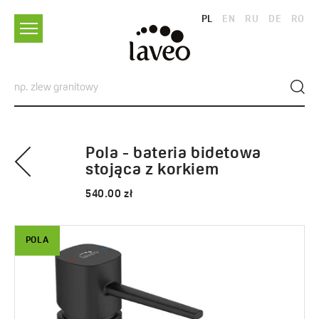
PL
EN
RU
DE
RO
Pola - bateria bidetowa
stojąca z korkiem
540.00 zł
POLA